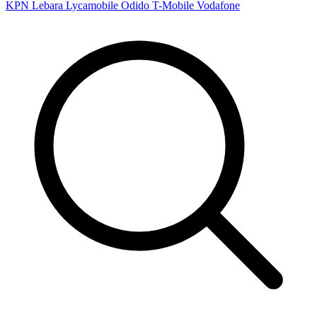
KPN
Lebara
Lycamobile
Odido
T-Mobile
Vodafone