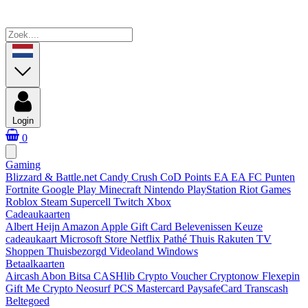
Login
0
Gaming
Blizzard & Battle.net
Candy Crush
CoD Points
EA
EA FC Punten
Fortnite
Google Play
Minecraft
Nintendo
PlayStation
Riot Games
Roblox
Steam
Supercell
Twitch
Xbox
Cadeaukaarten
Albert Heijn
Amazon
Apple Gift Card
Belevenissen
Keuze
cadeaukaart
Microsoft Store
Netflix
Pathé Thuis
Rakuten TV
Shoppen
Thuisbezorgd
Videoland
Windows
Betaalkaarten
Aircash Abon
Bitsa
CASHlib
Crypto Voucher
Cryptonow
Flexepin
Gift Me Crypto
Neosurf
PCS Mastercard
PaysafeCard
Transcash
Beltegoed