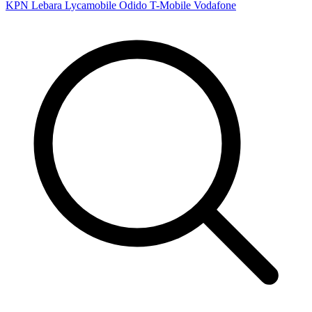
KPN
Lebara
Lycamobile
Odido
T-Mobile
Vodafone