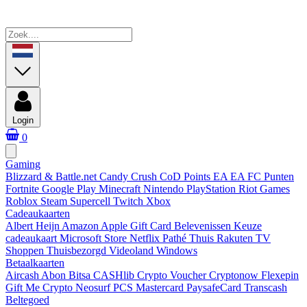
Login
0
Gaming
Blizzard & Battle.net
Candy Crush
CoD Points
EA
EA FC Punten
Fortnite
Google Play
Minecraft
Nintendo
PlayStation
Riot Games
Roblox
Steam
Supercell
Twitch
Xbox
Cadeaukaarten
Albert Heijn
Amazon
Apple Gift Card
Belevenissen
Keuze
cadeaukaart
Microsoft Store
Netflix
Pathé Thuis
Rakuten TV
Shoppen
Thuisbezorgd
Videoland
Windows
Betaalkaarten
Aircash Abon
Bitsa
CASHlib
Crypto Voucher
Cryptonow
Flexepin
Gift Me Crypto
Neosurf
PCS Mastercard
PaysafeCard
Transcash
Beltegoed