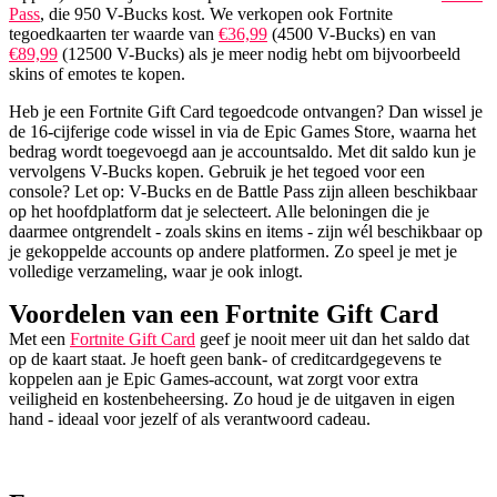
Pass
, die 950 V-Bucks kost. We verkopen ook Fortnite
tegoedkaarten ter waarde van
€36,99
(4500 V-Bucks) en van
€89,99
(12500 V-Bucks) als je meer nodig hebt om bijvoorbeeld
skins of emotes te kopen.
Heb je een Fortnite Gift Card tegoedcode ontvangen? Dan wissel je
de 16-cijferige code wissel in via de Epic Games Store, waarna het
bedrag wordt toegevoegd aan je accountsaldo. Met dit saldo kun je
vervolgens V-Bucks kopen. Gebruik je het tegoed voor een
console? Let op: V-Bucks en de Battle Pass zijn alleen beschikbaar
op het hoofdplatform dat je selecteert. Alle beloningen die je
daarmee ontgrendelt - zoals skins en items - zijn wél beschikbaar op
je gekoppelde accounts op andere platformen. Zo speel je met je
volledige verzameling, waar je ook inlogt.
Voordelen van een Fortnite Gift Card
Met een
Fortnite Gift Card
geef je nooit meer uit dan het saldo dat
op de kaart staat. Je hoeft geen bank- of creditcardgegevens te
koppelen aan je Epic Games-account, wat zorgt voor extra
veiligheid en kostenbeheersing. Zo houd je de uitgaven in eigen
hand - ideaal voor jezelf of als verantwoord cadeau.