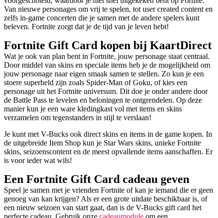
voorgeschoteld, waardoor je niet snel uitgekeken bent op Fornite.
Van nieuwe personages om vrij te spelen, tot user created content en
zelfs in-game concerten die je samen met de andere spelers kunt
beleven. Fortnite zorgt dat je de tijd van je leven hebt!
Fortnite Gift Card kopen bij KaartDirect
Wat je ook van plan bent in Fortnite, jouw personage staat centraal.
Door middel van skins en speciale items heb je de mogelijkheid om
jouw personage naar eigen smaak samen te stellen. Zo kun je een
stoere superheld zijn zoals Spider-Man of Goku, of kies een
personage uit het Fortnite universum. Dit doe je onder andere door
de Battle Pass te levelen en beloningen te ontgrendelen. Op deze
manier kun je een ware kledingkast vol met items en skins
verzamelen om tegenstanders in stijl te verslaan!
Je kunt met V-Bucks ook direct skins en items in de game kopen. In
de uitgebreide Item Shop kun je Star Wars skins, unieke Fortnite
skins, seizoenscontent en de meest opvallende items aanschaffen. Er
is voor ieder wat wils!
Een Fortnite Gift Card cadeau geven
Speel je samen met je vrienden Fortnite of kan je iemand die er geen
genoeg van kan krijgen? Als er een grote uitdate beschikbaar is, of
een nieuw seizoen van start gaat, dan is de V-Bucks gift card het
perfecte cadeau. Gebruik onze
cadeaumodule
om een