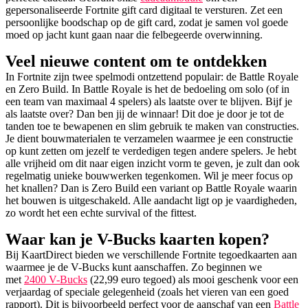
gepersonaliseerde Fortnite gift card digitaal te versturen. Zet een
persoonlijke boodschap op de gift card, zodat je samen vol goede
moed op jacht kunt gaan naar die felbegeerde overwinning.
Veel nieuwe content om te ontdekken
In Fortnite zijn twee spelmodi ontzettend populair: de Battle Royale
en Zero Build. In Battle Royale is het de bedoeling om solo (of in
een team van maximaal 4 spelers) als laatste over te blijven. Bijf je
als laatste over? Dan ben jij de winnaar! Dit doe je door je tot de
tanden toe te bewapenen en slim gebruik te maken van constructies.
Je dient bouwmaterialen te verzamelen waarmee je een constructie
op kunt zetten om jezelf te verdedigen tegen andere spelers. Je hebt
alle vrijheid om dit naar eigen inzicht vorm te geven, je zult dan ook
regelmatig unieke bouwwerken tegenkomen. Wil je meer focus op
het knallen? Dan is Zero Build een variant op Battle Royale waarin
het bouwen is uitgeschakeld. Alle aandacht ligt op je vaardigheden,
zo wordt het een echte survival of the fittest.
Waar kan je V-Bucks kaarten kopen?
Bij KaartDirect bieden we verschillende Fortnite tegoedkaarten aan
waarmee je de V-Bucks kunt aanschaffen. Zo beginnen we
met
2400 V-Bucks
(22,99 euro tegoed) als mooi geschenk voor een
verjaardag of speciale gelegenheid (zoals het vieren van een goed
rapport). Dit is bijvoorbeeld perfect voor de aanschaf van een
Battle