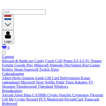
Login
0
Gaming
Blizzard & Battle.net
Candy Crush
CoD Points
EA
EA FC Punten
Fortnite
Google Play
Minecraft
Nintendo
PlayStation
Riot Games
Roblox
Steam
Supercell
Twitch
Xbox
Cadeaukaarten
Albert Heijn
Amazon
Apple Gift Card
Belevenissen
Keuze
cadeaukaart
Microsoft Store
Netflix
Pathé Thuis
Rakuten TV
Shoppen
Thuisbezorgd
Videoland
Windows
Betaalkaarten
Aircash Abon
Bitsa
CASHlib
Crypto Voucher
Cryptonow
Flexepin
Gift Me Crypto
Neosurf
PCS Mastercard
PaysafeCard
Transcash
Beltegoed