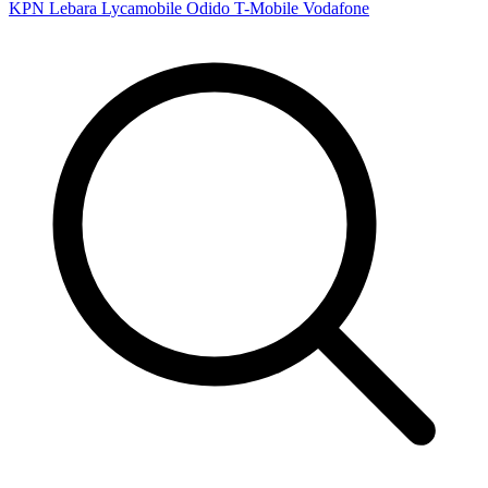
KPN
Lebara
Lycamobile
Odido
T-Mobile
Vodafone