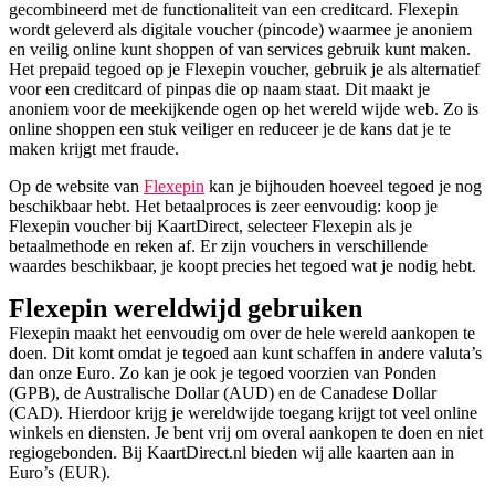
gecombineerd met de functionaliteit van een creditcard. Flexepin
wordt geleverd als digitale voucher (pincode) waarmee je anoniem
en veilig online kunt shoppen of van services gebruik kunt maken.
Het prepaid tegoed op je Flexepin voucher, gebruik je als alternatief
voor een creditcard of pinpas die op naam staat. Dit maakt je
anoniem voor de meekijkende ogen op het wereld wijde web. Zo is
online shoppen een stuk veiliger en reduceer je de kans dat je te
maken krijgt met fraude.
Op de website van
Flexepin
kan je bijhouden hoeveel tegoed je nog
beschikbaar hebt. Het betaalproces is zeer eenvoudig: koop je
Flexepin voucher bij KaartDirect, selecteer Flexepin als je
betaalmethode en reken af. Er zijn vouchers in verschillende
waardes beschikbaar, je koopt precies het tegoed wat je nodig hebt.
Flexepin wereldwijd gebruiken
Flexepin maakt het eenvoudig om over de hele wereld aankopen te
doen. Dit komt omdat je tegoed aan kunt schaffen in andere valuta’s
dan onze Euro. Zo kan je ook je tegoed voorzien van Ponden
(GPB), de Australische Dollar (AUD) en de Canadese Dollar
(CAD). Hierdoor krijg je wereldwijde toegang krijgt tot veel online
winkels en diensten. Je bent vrij om overal aankopen te doen en niet
regiogebonden. Bij KaartDirect.nl bieden wij alle kaarten aan in
Euro’s (EUR).