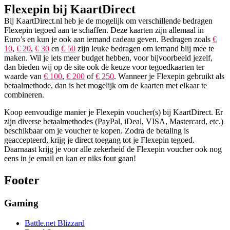
Flexepin bij KaartDirect
Bij KaartDirect.nl heb je de mogelijk om verschillende bedragen
Flexepin tegoed aan te schaffen. Deze kaarten zijn allemaal in
Euro’s en kun je ook aan iemand cadeau geven. Bedragen zoals
€
10
,
€ 20
,
€ 30
en
€ 50
zijn leuke bedragen om iemand blij mee te
maken. Wil je iets meer budget hebben, voor bijvoorbeeld jezelf,
dan bieden wij op de site ook de keuze voor tegoedkaarten ter
waarde van
€ 100
,
€ 200
of
€ 250
. Wanneer je Flexepin gebruikt als
betaalmethode, dan is het mogelijk om de kaarten met elkaar te
combineren.
Koop eenvoudige manier je Flexepin voucher(s) bij KaartDirect. Er
zijn diverse betaalmethodes (PayPal, iDeal, VISA, Mastercard, etc.)
beschikbaar om je voucher te kopen. Zodra de betaling is
geaccepteerd, krijg je direct toegang tot je Flexepin tegoed.
Daarnaast krijg je voor alle zekerheid de Flexepin voucher ook nog
eens in je email en kan er niks fout gaan!
Footer
Gaming
Battle.net Blizzard