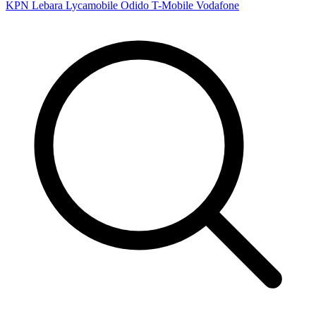
KPN
Lebara
Lycamobile
Odido
T-Mobile
Vodafone