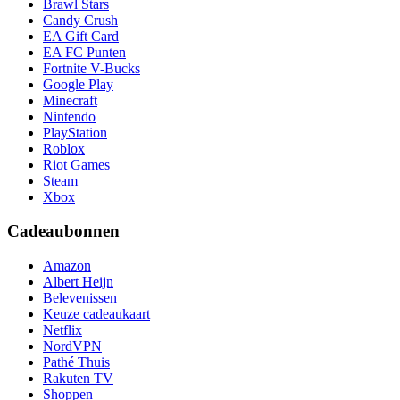
Brawl Stars
Candy Crush
EA Gift Card
EA FC Punten
Fortnite V-Bucks
Google Play
Minecraft
Nintendo
PlayStation
Roblox
Riot Games
Steam
Xbox
Cadeaubonnen
Amazon
Albert Heijn
Belevenissen
Keuze cadeaukaart
Netflix
NordVPN
Pathé Thuis
Rakuten TV
Shoppen