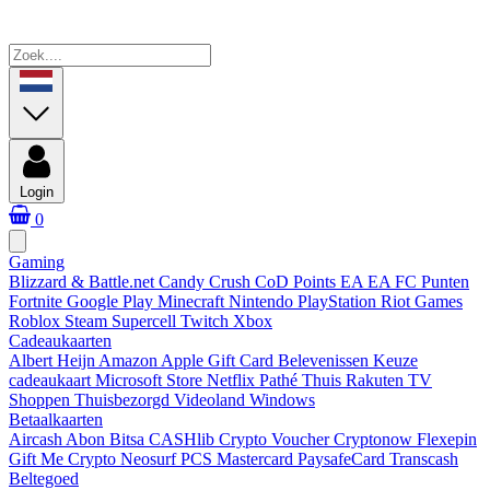
Login
0
Gaming
Blizzard & Battle.net
Candy Crush
CoD Points
EA
EA FC Punten
Fortnite
Google Play
Minecraft
Nintendo
PlayStation
Riot Games
Roblox
Steam
Supercell
Twitch
Xbox
Cadeaukaarten
Albert Heijn
Amazon
Apple Gift Card
Belevenissen
Keuze
cadeaukaart
Microsoft Store
Netflix
Pathé Thuis
Rakuten TV
Shoppen
Thuisbezorgd
Videoland
Windows
Betaalkaarten
Aircash Abon
Bitsa
CASHlib
Crypto Voucher
Cryptonow
Flexepin
Gift Me Crypto
Neosurf
PCS Mastercard
PaysafeCard
Transcash
Beltegoed