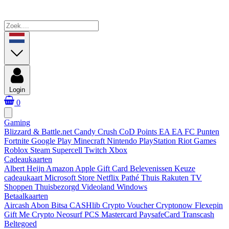
Login
0
Gaming
Blizzard & Battle.net
Candy Crush
CoD Points
EA
EA FC Punten
Fortnite
Google Play
Minecraft
Nintendo
PlayStation
Riot Games
Roblox
Steam
Supercell
Twitch
Xbox
Cadeaukaarten
Albert Heijn
Amazon
Apple Gift Card
Belevenissen
Keuze
cadeaukaart
Microsoft Store
Netflix
Pathé Thuis
Rakuten TV
Shoppen
Thuisbezorgd
Videoland
Windows
Betaalkaarten
Aircash Abon
Bitsa
CASHlib
Crypto Voucher
Cryptonow
Flexepin
Gift Me Crypto
Neosurf
PCS Mastercard
PaysafeCard
Transcash
Beltegoed