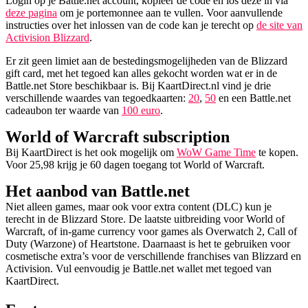
Login op je Battle.net account, kopieer de code en los deze in via
deze pagina
om je portemonnee aan te vullen. Voor aanvullende
instructies over het inlossen van de code kan je terecht op
de site van
Activision Blizzard
.
Er zit geen limiet aan de bestedingsmogelijheden van de Blizzard
gift card, met het tegoed kan alles gekocht worden wat er in de
Battle.net Store beschikbaar is. Bij KaartDirect.nl vind je drie
verschillende waardes van tegoedkaarten:
20
,
50
en een Battle.net
cadeaubon ter waarde van
100 euro
.
World of Warcraft subscription
Bij KaartDirect is het ook mogelijk om
WoW Game Time
te kopen.
Voor 25,98 krijg je 60 dagen toegang tot World of Warcraft.
Het aanbod van Battle.net
Niet alleen games, maar ook voor extra content (DLC) kun je
terecht in de Blizzard Store. De laatste uitbreiding voor World of
Warcraft, of in-game currency voor games als Overwatch 2, Call of
Duty (Warzone) of Heartstone. Daarnaast is het te gebruiken voor
cosmetische extra’s voor de verschillende franchises van Blizzard en
Activision. Vul eenvoudig je Battle.net wallet met tegoed van
KaartDirect.