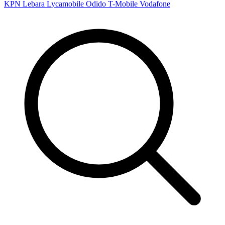
KPN
Lebara
Lycamobile
Odido
T-Mobile
Vodafone