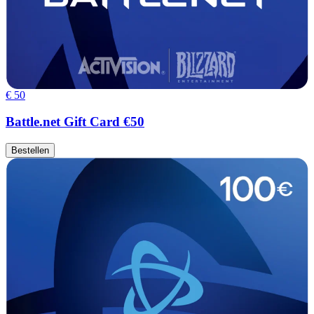
€ 50
Battle.net Gift Card €50
Bestellen