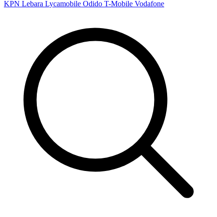
KPN
Lebara
Lycamobile
Odido
T-Mobile
Vodafone