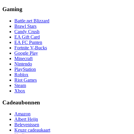
Gaming
Battle.net Blizzard
Brawl Stars
Candy Crush
EA Gift Card
EA FC Punten
Fortnite V-Bucks
Google Play
Minecraft
Nintendo
PlayStation
Roblox
Riot Games
Steam
Xbox
Cadeaubonnen
Amazon
Albert Heijn
Belevenissen
Keuze cadeaukaart