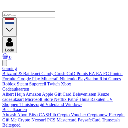
Login
0
Gaming
Blizzard & Battle.net
Candy Crush
CoD Points
EA
EA FC Punten
Fortnite
Google Play
Minecraft
Nintendo
PlayStation
Riot Games
Roblox
Steam
Supercell
Twitch
Xbox
Cadeaukaarten
Albert Heijn
Amazon
Apple Gift Card
Belevenissen
Keuze
cadeaukaart
Microsoft Store
Netflix
Pathé Thuis
Rakuten TV
Shoppen
Thuisbezorgd
Videoland
Windows
Betaalkaarten
Aircash Abon
Bitsa
CASHlib
Crypto Voucher
Cryptonow
Flexepin
Gift Me Crypto
Neosurf
PCS Mastercard
PaysafeCard
Transcash
Beltegoed