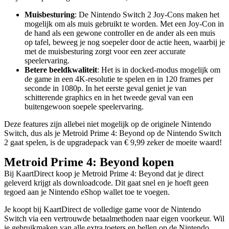
Muisbesturing
: De Nintendo Switch 2 Joy-Cons maken het
mogelijk om als muis gebruikt te worden. Met een Joy-Con in
de hand als een gewone controller en de ander als een muis
op tafel, beweeg je nog soepeler door de actie heen, waarbij je
met de muisbesturing zorgt voor een zeer accurate
speelervaring.
Betere beeldkwaliteit
: Het is in docked-modus mogelijk om
de game in een 4K-resolutie te spelen en in 120 frames per
seconde in 1080p. In het eerste geval geniet je van
schitterende graphics en in het tweede geval van een
buitengewoon soepele speelervaring.
Deze features zijn allebei niet mogelijk op de originele Nintendo
Switch, dus als je Metroid Prime 4: Beyond op de Nintendo Switch
2 gaat spelen, is de upgradepack van € 9,99 zeker de moeite waard!
Metroid Prime 4: Beyond kopen
Bij KaartDirect koop je Metroid Prime 4: Beyond dat je direct
geleverd krijgt als downloadcode. Dit gaat snel en je hoeft geen
tegoed aan je Nintendo eShop wallet toe te voegen.
Je koopt bij KaartDirect de volledige game voor de Nintendo
Switch via een vertrouwde betaalmethoden naar eigen voorkeur. Wil
je gebruikmaken van alle extra toeters en bellen op de Nintendo