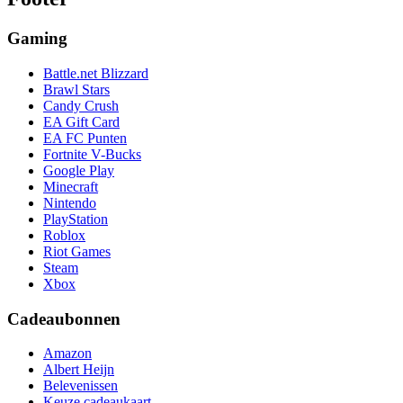
Gaming
Battle.net Blizzard
Brawl Stars
Candy Crush
EA Gift Card
EA FC Punten
Fortnite V-Bucks
Google Play
Minecraft
Nintendo
PlayStation
Roblox
Riot Games
Steam
Xbox
Cadeaubonnen
Amazon
Albert Heijn
Belevenissen
Keuze cadeaukaart