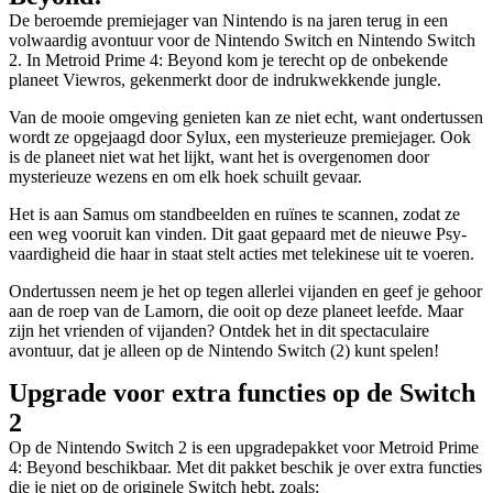
De beroemde premiejager van Nintendo is na jaren terug in een
volwaardig avontuur voor de Nintendo Switch en Nintendo Switch
2. In Metroid Prime 4: Beyond kom je terecht op de onbekende
planeet Viewros, gekenmerkt door de indrukwekkende jungle.
Van de mooie omgeving genieten kan ze niet echt, want ondertussen
wordt ze opgejaagd door Sylux, een mysterieuze premiejager. Ook
is de planeet niet wat het lijkt, want het is overgenomen door
mysterieuze wezens en om elk hoek schuilt gevaar.
Het is aan Samus om standbeelden en ruïnes te scannen, zodat ze
een weg vooruit kan vinden. Dit gaat gepaard met de nieuwe Psy-
vaardigheid die haar in staat stelt acties met telekinese uit te voeren.
Ondertussen neem je het op tegen allerlei vijanden en geef je gehoor
aan de roep van de Lamorn, die ooit op deze planeet leefde. Maar
zijn het vrienden of vijanden? Ontdek het in dit spectaculaire
avontuur, dat je alleen op de Nintendo Switch (2) kunt spelen!
Upgrade voor extra functies op de Switch
2
Op de Nintendo Switch 2 is een upgradepakket voor Metroid Prime
4: Beyond beschikbaar. Met dit pakket beschik je over extra functies
die je niet op de originele Switch hebt, zoals: