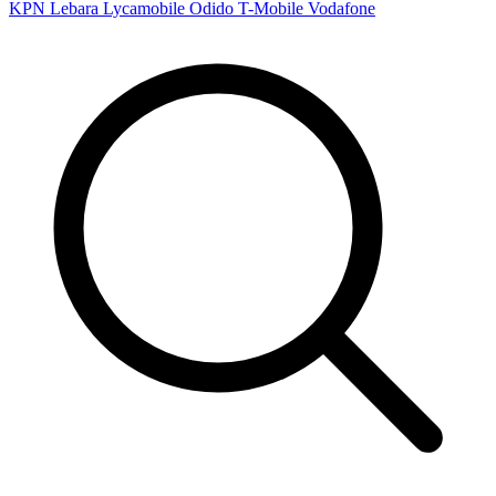
KPN
Lebara
Lycamobile
Odido
T-Mobile
Vodafone