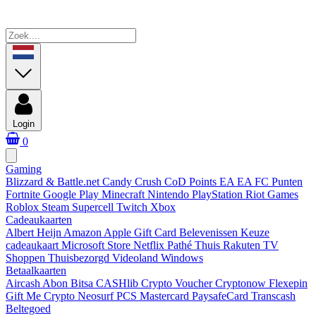
Login
0
Gaming
Blizzard & Battle.net
Candy Crush
CoD Points
EA
EA FC Punten
Fortnite
Google Play
Minecraft
Nintendo
PlayStation
Riot Games
Roblox
Steam
Supercell
Twitch
Xbox
Cadeaukaarten
Albert Heijn
Amazon
Apple Gift Card
Belevenissen
Keuze
cadeaukaart
Microsoft Store
Netflix
Pathé Thuis
Rakuten TV
Shoppen
Thuisbezorgd
Videoland
Windows
Betaalkaarten
Aircash Abon
Bitsa
CASHlib
Crypto Voucher
Cryptonow
Flexepin
Gift Me Crypto
Neosurf
PCS Mastercard
PaysafeCard
Transcash
Beltegoed