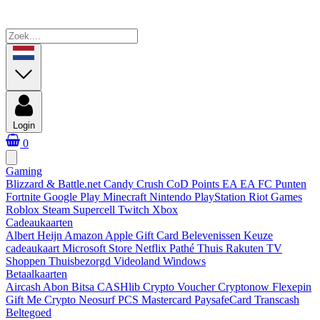
Login
0
Gaming
Blizzard & Battle.net
Candy Crush
CoD Points
EA
EA FC Punten
Fortnite
Google Play
Minecraft
Nintendo
PlayStation
Riot Games
Roblox
Steam
Supercell
Twitch
Xbox
Cadeaukaarten
Albert Heijn
Amazon
Apple Gift Card
Belevenissen
Keuze
cadeaukaart
Microsoft Store
Netflix
Pathé Thuis
Rakuten TV
Shoppen
Thuisbezorgd
Videoland
Windows
Betaalkaarten
Aircash Abon
Bitsa
CASHlib
Crypto Voucher
Cryptonow
Flexepin
Gift Me Crypto
Neosurf
PCS Mastercard
PaysafeCard
Transcash
Beltegoed