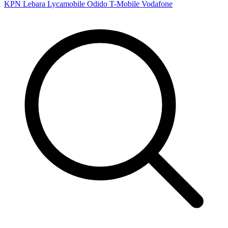
KPN
Lebara
Lycamobile
Odido
T-Mobile
Vodafone