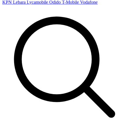
KPN
Lebara
Lycamobile
Odido
T-Mobile
Vodafone