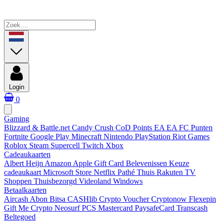
Login
0
Gaming
Blizzard & Battle.net
Candy Crush
CoD Points
EA
EA FC Punten
Fortnite
Google Play
Minecraft
Nintendo
PlayStation
Riot Games
Roblox
Steam
Supercell
Twitch
Xbox
Cadeaukaarten
Albert Heijn
Amazon
Apple Gift Card
Belevenissen
Keuze
cadeaukaart
Microsoft Store
Netflix
Pathé Thuis
Rakuten TV
Shoppen
Thuisbezorgd
Videoland
Windows
Betaalkaarten
Aircash Abon
Bitsa
CASHlib
Crypto Voucher
Cryptonow
Flexepin
Gift Me Crypto
Neosurf
PCS Mastercard
PaysafeCard
Transcash
Beltegoed