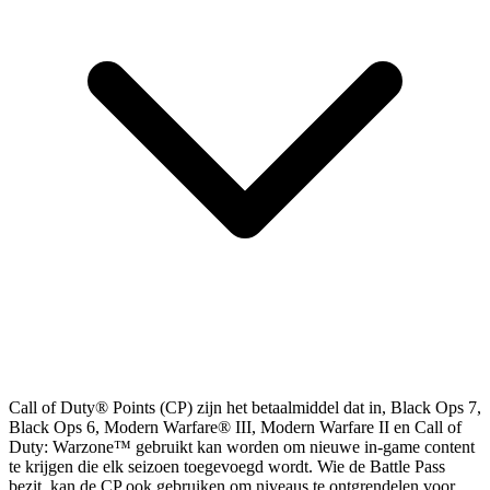
Call of Duty® Points (CP) zijn het betaalmiddel dat in, Black Ops 7,
Black Ops 6, Modern Warfare® III, Modern Warfare II en Call of
Duty: Warzone™ gebruikt kan worden om nieuwe in-game content
te krijgen die elk seizoen toegevoegd wordt. Wie de Battle Pass
bezit, kan de CP ook gebruiken om niveaus te ontgrendelen voor