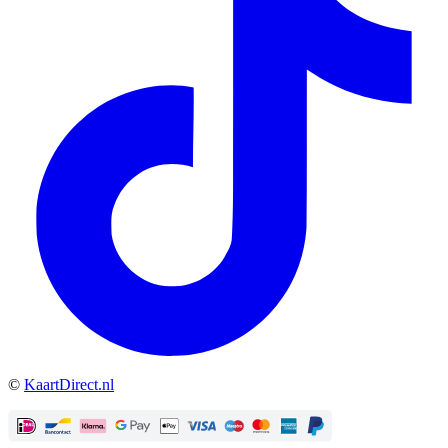
©
KaartDirect.nl