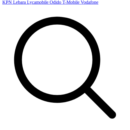
KPN
Lebara
Lycamobile
Odido
T-Mobile
Vodafone