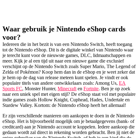
Waar gebruik je Nintendo eShop cards
voor?
Iedereen die in het bezit is van een Nintendo Switch, heeft toegang
tot de Nintendo eShop. Dit is de digitale winkel van Nintendo waar
je terecht kunt voor de nieuwste games, DLC, lidmaatschappen en
meer. Kijk je al een tijd uit naar een nieuwe game die exclusief
verschijnt op de Nintendo Switch zoals Super Mario, The Legend of
Zelda of Pokémon? Koop hem dan in de eShop en je weet zeker dat
je hem op de dag van release meteen kunt spelen. Je vindt er ook
populaire titels van andere ontwikkelaars zoals: Among Us,
EA
Sports FC
, Monster Hunter,
Minecraft
en
Fortnite
. Ben je op zoek
naar een uniek spel met eigen stijl? De eShop staat vol met populaire
indie games zoals Hollow Knight, Cuphead, Hades, Undertale en
Stardew Valley. Kortom: de Nintendo eShop heeft het allemaal!
Er zijn verschillende manieren om aankopen te doen in de Nintendo
eShop. Het is bijvoorbeeld mogelijk om je betaalgegevens (bank- of
creditcard) aan je Nintendo account te koppelen. Iedere aankoop die
gedaan wordt zal direct in rekening worden gebracht. Ben jij niet de
enige gebruiker van de Nintendo Switch, of heb je een kind die de