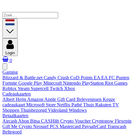
Login
0
Gaming
Blizzard & Battle.net
Candy Crush
CoD Points
EA
EA FC Punten
Fortnite
Google Play
Minecraft
Nintendo
PlayStation
Riot Games
Roblox
Steam
Supercell
Twitch
Xbox
Cadeaukaarten
Albert Heijn
Amazon
Apple Gift Card
Belevenissen
Keuze
cadeaukaart
Microsoft Store
Netflix
Pathé Thuis
Rakuten TV
Shoppen
Thuisbezorgd
Videoland
Windows
Betaalkaarten
Aircash Abon
Bitsa
CASHlib
Crypto Voucher
Cryptonow
Flexepin
Gift Me Crypto
Neosurf
PCS Mastercard
PaysafeCard
Transcash
Beltegoed