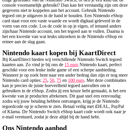
console voornamelijk gebruikt? Dan kan het verstandig zijn om deze
gegevens niet te koppelen aan het account. Gebruik Nintendo
tegoed om je uitgaven in de hand te houden. Een Nintendo eShop
card staat voor een vaste waarde en wordt digitaal geleverd in de
vorm van een code. Los de code in op je eigen, of iemand anders
zijn/haar Nintendo account, om het tegoed aan te vullen. Daarna is
het een kwestie van wat leuks uitzoeken in de Nintendo eShop en
ermee aan de slag gaan.
Nintendo kaart kopen bij KaartDirect
Bij KaartDirect bieden wij verschillende Nintendo Switch tegoed
kaarten aan. Zo vind je bij ons de
15 euro
Nintendo kaart, perfect
geschikt voor een leuke indie game of een scherpe aanbieding.
Wanneer je op zoek bent naar een ander bedrag dan zijn er nog meer
Nintendo card opties:
25
,
50
,
75
en
100 euro
. Met deze combinaties
kan je precies de juiste hoeveelheid tegoed aanvullen om te
gebruiken in de eShop. Zodra jij een keuze hebt gemaakt, is het een
kwestie van je producten afrekenen. Dit gaat snel een eenvoudig:
zodra wij jouw betaling hebben ontvangen, krijg je de Nintendo
tegoedcode op je scherm te zien. Betaal veilig met iDEAL, PayPal
of Klarna. De Nintendo Switch eShop kaart code wordt ook naar je
e-mail verstuurd, zodat je deze altijd bij de hand hebt.
Ons Nintendo aanbod