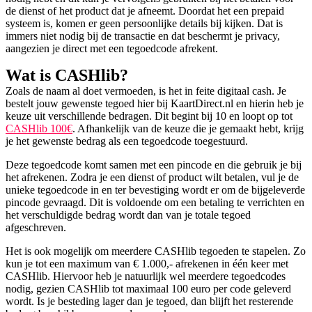
de dienst of het product dat je afneemt. Doordat het een prepaid
systeem is, komen er geen persoonlijke details bij kijken. Dat is
immers niet nodig bij de transactie en dat beschermt je privacy,
aangezien je direct met een tegoedcode afrekent.
Wat is CASHlib?
Zoals de naam al doet vermoeden, is het in feite digitaal cash. Je
bestelt jouw gewenste tegoed hier bij KaartDirect.nl en hierin heb je
keuze uit verschillende bedragen. Dit begint bij 10 en loopt op tot
CASHlib 100€
. Afhankelijk van de keuze die je gemaakt hebt, krijg
je het gewenste bedrag als een tegoedcode toegestuurd.
Deze tegoedcode komt samen met een pincode en die gebruik je bij
het afrekenen. Zodra je een dienst of product wilt betalen, vul je de
unieke tegoedcode in en ter bevestiging wordt er om de bijgeleverde
pincode gevraagd. Dit is voldoende om een betaling te verrichten en
het verschuldigde bedrag wordt dan van je totale tegoed
afgeschreven.
Het is ook mogelijk om meerdere CASHlib tegoeden te stapelen. Zo
kun je tot een maximum van € 1.000,- afrekenen in één keer met
CASHlib. Hiervoor heb je natuurlijk wel meerdere tegoedcodes
nodig, gezien CASHlib tot maximaal 100 euro per code geleverd
wordt. Is je besteding lager dan je tegoed, dan blijft het resterende