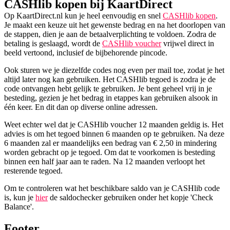
CASHlib kopen bij KaartDirect
Op KaartDirect.nl kun je heel eenvoudig en snel
CASHlib kopen
.
Je maakt een keuze uit het gewenste bedrag en na het doorlopen van
de stappen, dien je aan de betaalverplichting te voldoen. Zodra de
betaling is geslaagd, wordt de
CASHlib voucher
vrijwel direct in
beeld vertoond, inclusief de bijbehorende pincode.
Ook sturen we je diezelfde codes nog even per mail toe, zodat je het
altijd later nog kan gebruiken. Het CASHlib tegoed is zodra je de
code ontvangen hebt gelijk te gebruiken. Je bent geheel vrij in je
besteding, gezien je het bedrag in etappes kan gebruiken alsook in
één keer. En dit dan op diverse online adressen.
Weet echter wel dat je CASHlib voucher 12 maanden geldig is. Het
advies is om het tegoed binnen 6 maanden op te gebruiken. Na deze
6 maanden zal er maandelijks een bedrag van € 2,50 in mindering
worden gebracht op je tegoed. Om dat te voorkomen is besteding
binnen een half jaar aan te raden. Na 12 maanden verloopt het
resterende tegoed.
Om te controleren wat het beschikbare saldo van je CASHlib code
is, kun je
hier
de saldochecker gebruiken onder het kopje 'Check
Balance'.
Footer