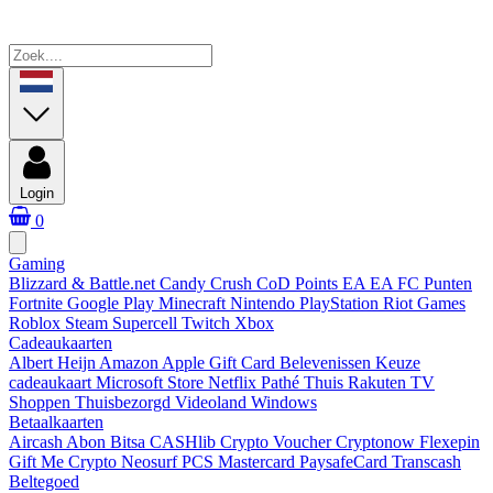
Login
0
Gaming
Blizzard & Battle.net
Candy Crush
CoD Points
EA
EA FC Punten
Fortnite
Google Play
Minecraft
Nintendo
PlayStation
Riot Games
Roblox
Steam
Supercell
Twitch
Xbox
Cadeaukaarten
Albert Heijn
Amazon
Apple Gift Card
Belevenissen
Keuze
cadeaukaart
Microsoft Store
Netflix
Pathé Thuis
Rakuten TV
Shoppen
Thuisbezorgd
Videoland
Windows
Betaalkaarten
Aircash Abon
Bitsa
CASHlib
Crypto Voucher
Cryptonow
Flexepin
Gift Me Crypto
Neosurf
PCS Mastercard
PaysafeCard
Transcash
Beltegoed