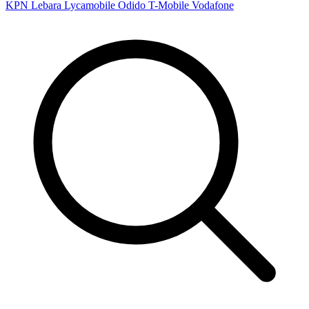
KPN
Lebara
Lycamobile
Odido
T-Mobile
Vodafone