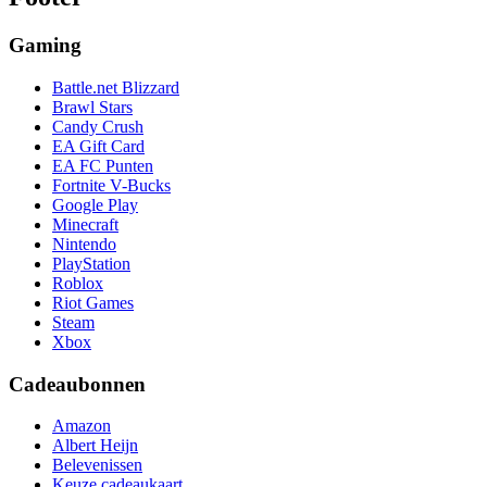
Gaming
Battle.net Blizzard
Brawl Stars
Candy Crush
EA Gift Card
EA FC Punten
Fortnite V-Bucks
Google Play
Minecraft
Nintendo
PlayStation
Roblox
Riot Games
Steam
Xbox
Cadeaubonnen
Amazon
Albert Heijn
Belevenissen
Keuze cadeaukaart