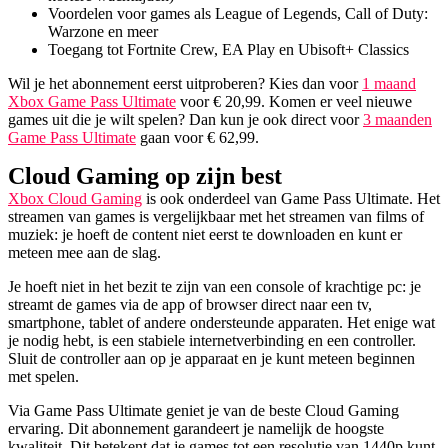
Voordelen voor games als League of Legends, Call of Duty:
Warzone en meer
Toegang tot Fortnite Crew, EA Play en Ubisoft+ Classics
Wil je het abonnement eerst uitproberen? Kies dan voor
1 maand
Xbox Game Pass Ultimate
voor € 20,99. Komen er veel nieuwe
games uit die je wilt spelen? Dan kun je ook direct voor
3 maanden
Game Pass Ultimate
gaan voor € 62,99.
Cloud Gaming op zijn best
Xbox Cloud Gaming
is ook onderdeel van Game Pass Ultimate. Het
streamen van games is vergelijkbaar met het streamen van films of
muziek: je hoeft de content niet eerst te downloaden en kunt er
meteen mee aan de slag.
Je hoeft niet in het bezit te zijn van een console of krachtige pc: je
streamt de games via de app of browser direct naar een tv,
smartphone, tablet of andere ondersteunde apparaten. Het enige wat
je nodig hebt, is een stabiele internetverbinding en een controller.
Sluit de controller aan op je apparaat en je kunt meteen beginnen
met spelen.
Via Game Pass Ultimate geniet je van de beste Cloud Gaming
ervaring. Dit abonnement garandeert je namelijk de hoogste
kwaliteit. Dit betekent dat je games tot een resolutie van 1440p kunt