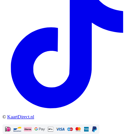
©
KaartDirect.nl