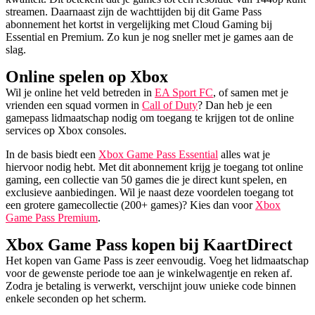
streamen. Daarnaast zijn de wachttijden bij dit Game Pass
abonnement het kortst in vergelijking met Cloud Gaming bij
Essential en Premium. Zo kun je nog sneller met je games aan de
slag.
Online spelen op Xbox
Wil je online het veld betreden in
EA Sport FC
, of samen met je
vrienden een squad vormen in
Call of Duty
? Dan heb je een
gamepass lidmaatschap nodig om toegang te krijgen tot de online
services op Xbox consoles.
In de basis biedt een
Xbox Game Pass Essential
alles wat je
hiervoor nodig hebt. Met dit abonnement krijg je toegang tot online
gaming, een collectie van 50 games die je direct kunt spelen, en
exclusieve aanbiedingen. Wil je naast deze voordelen toegang tot
een grotere gamecollectie (200+ games)? Kies dan voor
Xbox
Game Pass Premium
.
Xbox Game Pass kopen bij KaartDirect
Het kopen van Game Pass is zeer eenvoudig. Voeg het lidmaatschap
voor de gewenste periode toe aan je winkelwagentje en reken af.
Zodra je betaling is verwerkt, verschijnt jouw unieke code binnen
enkele seconden op het scherm.