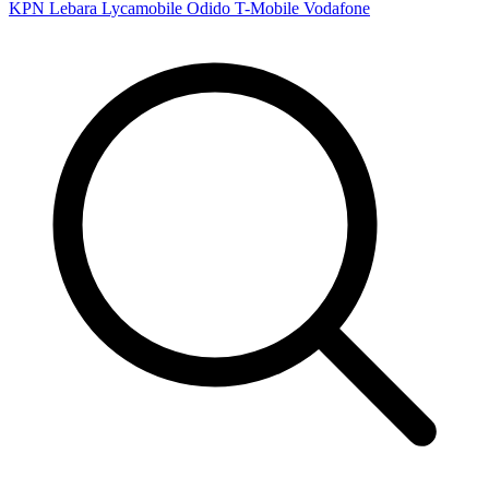
KPN
Lebara
Lycamobile
Odido
T-Mobile
Vodafone