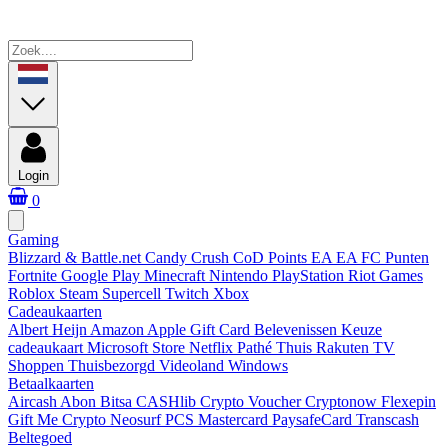
Login
0
Gaming
Blizzard & Battle.net
Candy Crush
CoD Points
EA
EA FC Punten
Fortnite
Google Play
Minecraft
Nintendo
PlayStation
Riot Games
Roblox
Steam
Supercell
Twitch
Xbox
Cadeaukaarten
Albert Heijn
Amazon
Apple Gift Card
Belevenissen
Keuze
cadeaukaart
Microsoft Store
Netflix
Pathé Thuis
Rakuten TV
Shoppen
Thuisbezorgd
Videoland
Windows
Betaalkaarten
Aircash Abon
Bitsa
CASHlib
Crypto Voucher
Cryptonow
Flexepin
Gift Me Crypto
Neosurf
PCS Mastercard
PaysafeCard
Transcash
Beltegoed