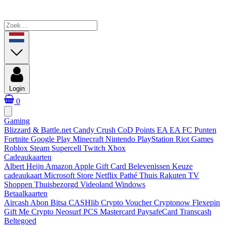
Login
0
Gaming
Blizzard & Battle.net
Candy Crush
CoD Points
EA
EA FC Punten
Fortnite
Google Play
Minecraft
Nintendo
PlayStation
Riot Games
Roblox
Steam
Supercell
Twitch
Xbox
Cadeaukaarten
Albert Heijn
Amazon
Apple Gift Card
Belevenissen
Keuze
cadeaukaart
Microsoft Store
Netflix
Pathé Thuis
Rakuten TV
Shoppen
Thuisbezorgd
Videoland
Windows
Betaalkaarten
Aircash Abon
Bitsa
CASHlib
Crypto Voucher
Cryptonow
Flexepin
Gift Me Crypto
Neosurf
PCS Mastercard
PaysafeCard
Transcash
Beltegoed