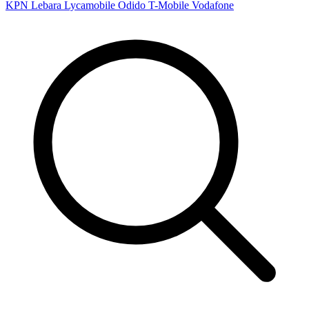
KPN
Lebara
Lycamobile
Odido
T-Mobile
Vodafone