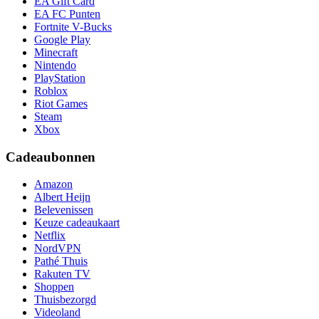
EA Gift Card
EA FC Punten
Fortnite V-Bucks
Google Play
Minecraft
Nintendo
PlayStation
Roblox
Riot Games
Steam
Xbox
Cadeaubonnen
Amazon
Albert Heijn
Belevenissen
Keuze cadeaukaart
Netflix
NordVPN
Pathé Thuis
Rakuten TV
Shoppen
Thuisbezorgd
Videoland