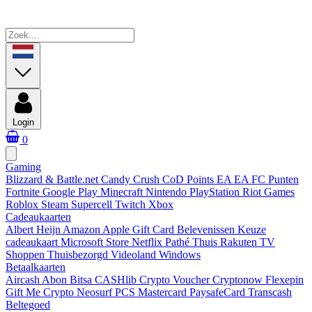
Login
0
Gaming
Blizzard & Battle.net
Candy Crush
CoD Points
EA
EA FC Punten
Fortnite
Google Play
Minecraft
Nintendo
PlayStation
Riot Games
Roblox
Steam
Supercell
Twitch
Xbox
Cadeaukaarten
Albert Heijn
Amazon
Apple Gift Card
Belevenissen
Keuze
cadeaukaart
Microsoft Store
Netflix
Pathé Thuis
Rakuten TV
Shoppen
Thuisbezorgd
Videoland
Windows
Betaalkaarten
Aircash Abon
Bitsa
CASHlib
Crypto Voucher
Cryptonow
Flexepin
Gift Me Crypto
Neosurf
PCS Mastercard
PaysafeCard
Transcash
Beltegoed