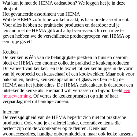
Wat kun je met de HEMA cadeaubon? We leggen het je in deze
blog uit!
Het gevarieerde assortiment van HEMA
Wat de HEMA zo’n fijne winkel maakt, is haar brede assortiment.
Voor alles hebben ze praktische producten en daardoor zul je
iemand met de HEMA giftcard altijd verrassen. Om een idee te
geven hebben we de verschillende productgroepen van HEMA op
een rijtje gezet!
Keuken
De keuken is één van de belangrijkste plekken in huis en daarom
biedt de HEMA een enorme collectie praktische keukenproducten.
Dit varieert van keuken- en tafeltextiel tot keukenhulpjes in de vorm
van bijvoorbeeld een kaasschaaf of een kookwekker. Maar ook voor
bakspullen, bestek, keukenapparatuur of glaswerk ben je bij de
HEMA aan het juiste adres. De HEMA cadeaukaart is daardoor een
uitstekende keuze als je iemand wilt verrassen op bijvoorbeeld
een
housewarming
. Of verras de keukenprins(es) op zijn of haar
verjaardag met dit handige cadeau.
Interieur
De veelzijdigheid van de HEMA beperkt zich niet tot praktische
producten. Ook vind je er allerlei leuke, decoratieve items die
perfect zijn om de woonkamer op te fleuren. Denk aan
woonaccessoires, handige opbergmiddelen, maar ook leuke kussens