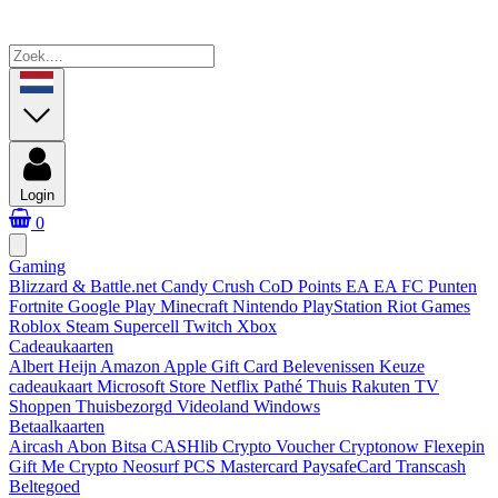
Login
0
Gaming
Blizzard & Battle.net
Candy Crush
CoD Points
EA
EA FC Punten
Fortnite
Google Play
Minecraft
Nintendo
PlayStation
Riot Games
Roblox
Steam
Supercell
Twitch
Xbox
Cadeaukaarten
Albert Heijn
Amazon
Apple Gift Card
Belevenissen
Keuze
cadeaukaart
Microsoft Store
Netflix
Pathé Thuis
Rakuten TV
Shoppen
Thuisbezorgd
Videoland
Windows
Betaalkaarten
Aircash Abon
Bitsa
CASHlib
Crypto Voucher
Cryptonow
Flexepin
Gift Me Crypto
Neosurf
PCS Mastercard
PaysafeCard
Transcash
Beltegoed