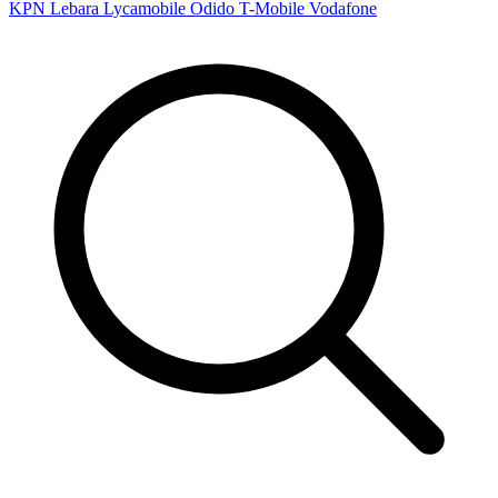
KPN
Lebara
Lycamobile
Odido
T-Mobile
Vodafone