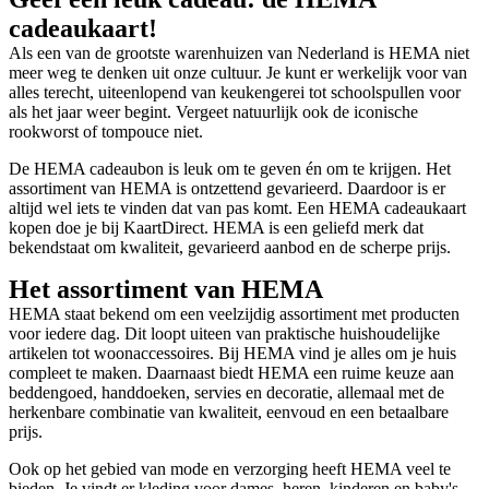
cadeaukaart!
Als een van de grootste warenhuizen van Nederland is HEMA niet
meer weg te denken uit onze cultuur. Je kunt er werkelijk voor van
alles terecht, uiteenlopend van keukengerei tot schoolspullen voor
als het jaar weer begint. Vergeet natuurlijk ook de iconische
rookworst of tompouce niet.
De HEMA cadeaubon is leuk om te geven én om te krijgen. Het
assortiment van HEMA is ontzettend gevarieerd. Daardoor is er
altijd wel iets te vinden dat van pas komt. Een HEMA cadeaukaart
kopen doe je bij KaartDirect. HEMA is een geliefd merk dat
bekendstaat om kwaliteit, gevarieerd aanbod en de scherpe prijs.
Het assortiment van HEMA
HEMA staat bekend om een veelzijdig assortiment met producten
voor iedere dag. Dit loopt uiteen van praktische huishoudelijke
artikelen tot woonaccessoires. Bij HEMA vind je alles om je huis
compleet te maken. Daarnaast biedt HEMA een ruime keuze aan
beddengoed, handdoeken, servies en decoratie, allemaal met de
herkenbare combinatie van kwaliteit, eenvoud en een betaalbare
prijs.
Ook op het gebied van mode en verzorging heeft HEMA veel te
bieden. Je vindt er kleding voor dames, heren, kinderen en baby's,