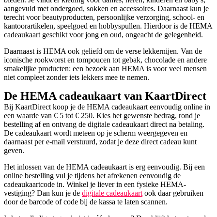
aangevuld met ondergoed, sokken en accessoires. Daarnaast kun je
terecht voor beautyproducten, persoonlijke verzorging, school- en
kantoorartikelen, speelgoed en hobbyspullen. Hierdoor is de HEMA
cadeaukaart geschikt voor jong en oud, ongeacht de gelegenheid.
Daarnaast is HEMA ook geliefd om de verse lekkernijen. Van de
iconische rookworst en tompoucen tot gebak, chocolade en andere
smakelijke producten: een bezoek aan HEMA is voor veel mensen
niet compleet zonder iets lekkers mee te nemen.
De HEMA cadeaukaart van KaartDirect
Bij KaartDirect koop je de HEMA cadeaukaart eenvoudig online in
een waarde van € 5 tot € 250. Kies het gewenste bedrag, rond je
bestelling af en ontvang de digitale cadeaukaart direct na betaling.
De cadeaukaart wordt meteen op je scherm weergegeven en
daarnaast per e-mail verstuurd, zodat je deze direct cadeau kunt
geven.
Het inlossen van de HEMA cadeaukaart is erg eenvoudig. Bij een
online bestelling vul je tijdens het afrekenen eenvoudig de
cadeaukaartcode in. Winkel je liever in een fysieke HEMA-
vestiging? Dan kun je de
digitale cadeaukaart
ook daar gebruiken
door de barcode of code bij de kassa te laten scannen.