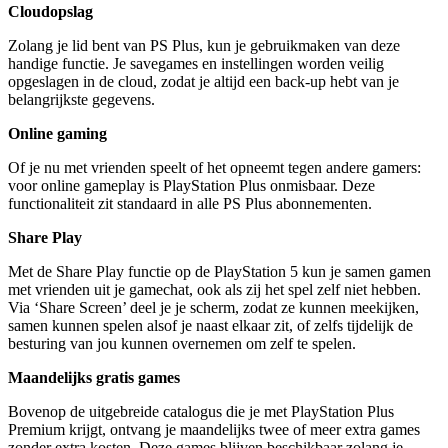
Cloudopslag
Zolang je lid bent van PS Plus, kun je gebruikmaken van deze
handige functie. Je savegames en instellingen worden veilig
opgeslagen in de cloud, zodat je altijd een back-up hebt van je
belangrijkste gegevens.
Online gaming
Of je nu met vrienden speelt of het opneemt tegen andere gamers:
voor online gameplay is PlayStation Plus onmisbaar. Deze
functionaliteit zit standaard in alle PS Plus abonnementen.
Share Play
Met de Share Play functie op de PlayStation 5 kun je samen gamen
met vrienden uit je gamechat, ook als zij het spel zelf niet hebben.
Via ‘Share Screen’ deel je je scherm, zodat ze kunnen meekijken,
samen kunnen spelen alsof je naast elkaar zit, of zelfs tijdelijk de
besturing van jou kunnen overnemen om zelf te spelen.
Maandelijks gratis games
Bovenop de uitgebreide catalogus die je met PlayStation Plus
Premium krijgt, ontvang je maandelijks twee of meer extra games
zonder extra kosten. Deze games blijven beschikbaar zolang je