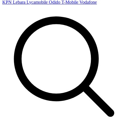
KPN
Lebara
Lycamobile
Odido
T-Mobile
Vodafone