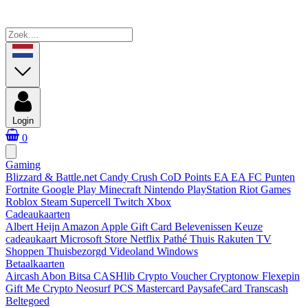
Login
0
Gaming
Blizzard & Battle.net
Candy Crush
CoD Points
EA
EA FC Punten
Fortnite
Google Play
Minecraft
Nintendo
PlayStation
Riot Games
Roblox
Steam
Supercell
Twitch
Xbox
Cadeaukaarten
Albert Heijn
Amazon
Apple Gift Card
Belevenissen
Keuze
cadeaukaart
Microsoft Store
Netflix
Pathé Thuis
Rakuten TV
Shoppen
Thuisbezorgd
Videoland
Windows
Betaalkaarten
Aircash Abon
Bitsa
CASHlib
Crypto Voucher
Cryptonow
Flexepin
Gift Me Crypto
Neosurf
PCS Mastercard
PaysafeCard
Transcash
Beltegoed