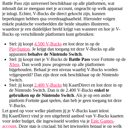
Battle Pass zijn universeel beschikbaar op alle platformen, wat
inhoudt dat ze meegaan met je account, ongeacht op welk apparaat
je inlogt. Echter, V-Bucks die direct gekocht zijn, kunnen
beperkingen hebben qua overdraagbaarheid. Hieronder volgen
enkele praktische voorbeelden die beide situaties illustreren,
waardoor je een duidelijker beeld krijgt van wanneer en hoe je V-
Bucks op verschillende platformen kunt gebruiken:
Stel: jij koopt
4.500 V-Bucks
en lost deze in op de
PlayStation
. Je krijgt dan toegang tot deze V-Bucks op alle
apparaten
behalve de Nintendo Switch
.
Stel: jij koopt met je V-Bucks de
Battle Pass
voor Fortnite op de
Xbox
. Dan wordt jouw progressie op alle platformen
bijgehouden. Behaal je een niveau waarbij V-Bucks worden
vrijgespeeld? Dan zijn deze ook beschikbaar op de Nintendo
Switch.
Stel: jij koopt
2.400 V-Bucks
bij KaartDirect en lost deze in op
de Nintendo Switch. Dan is de 2.400 V-Bucks
enkel te
gebruiken op de Nintendo Switch
. Als je op een ander
platform Fortnite gaat spelen, dan heb je geen toegang tot deze
V-Bucks.
Let goed op voor welke platform jij je V-Bucks kaart inlost
Bij KaartDirect vind je een uitgebreid aanbod van V-Bucks kaarten
voor ieder budget, die ingewisseld worden via je
Epic Games-
account
. Deze stap is cruciaal: bij het inwisselen bepaal je op welk