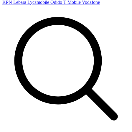
KPN
Lebara
Lycamobile
Odido
T-Mobile
Vodafone