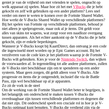
geniet je van de vrijheid om met vrienden te spelen, ongeacht op
welk apparaat zij spelen. Maar hoe zit het met
VBucks
die je hebt
gekocht en zelf wilt gebruiken op een ander platform? Lees snel
verder om meer te weten te komen over de Fortnite Shared Wallet.
Hoe werkt de V-Bucks Shared Wallet op verschillende platformen?
Bij het spelen van Fortnite op verschillende platformen, behoud je
niet alleen je spelprogressie, maar ook al je items. Dit geldt voor
alles van skins tot wapens, wat zorgt voor een naadloze overgang
tussen apparaten. Als het echter aankomt op de V-Bucks die je hebt
gekocht, zijn er enkele beperkingen.
Wanneer je V-Bucks koopt bij KaartDirect, dan ontvang je een code
die ingewisseld moet worden op je Epic Games account. Bij het
verzilveren van de code kies je het platform waarop je de Fortnite V-
Bucks wilt gebruiken. Kies je voor de
Nintendo Switch
, dan wijken
de voorwaarden af. In tegenstelling tot alle andere platformen, zullen
de V-Bucks niet beschikbaar zijn om te spenderen op een ander
systeem. Maar geen zorgen, dit geldt alleen voor V-Bucks. Alle
progressie en items die je ontgrendelt, inclusief die via de Battle
Pass, zijn wel beschikbaar op al je apparaten.
Zo zit de vork in de steel
Om de werking van de Fortnite Shared Wallet beter te begrijpen, is
het belangrijk om onderscheid te maken tussen V-Bucks die
overdraagbaar zijn tussen verschillende platformen en degenen die
dat niet zijn. Dit onderscheid speelt een cruciale rol in hoe je je V-
Bucks optimaal kunt benutten. V-Bucks die verdiend zijn via de