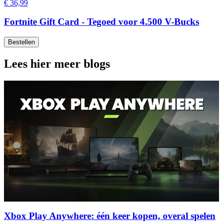
€ 36,99
Fortnite Gift Card - Tegoed voor 4.500 V-Bucks
Bestellen
Lees hier meer blogs
Xbox Play Anywhere: één keer kopen, overal spelen