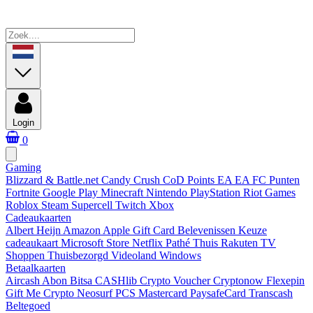
Login
0
Gaming
Blizzard & Battle.net
Candy Crush
CoD Points
EA
EA FC Punten
Fortnite
Google Play
Minecraft
Nintendo
PlayStation
Riot Games
Roblox
Steam
Supercell
Twitch
Xbox
Cadeaukaarten
Albert Heijn
Amazon
Apple Gift Card
Belevenissen
Keuze
cadeaukaart
Microsoft Store
Netflix
Pathé Thuis
Rakuten TV
Shoppen
Thuisbezorgd
Videoland
Windows
Betaalkaarten
Aircash Abon
Bitsa
CASHlib
Crypto Voucher
Cryptonow
Flexepin
Gift Me Crypto
Neosurf
PCS Mastercard
PaysafeCard
Transcash
Beltegoed