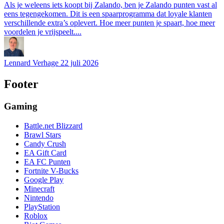
Als je weleens iets koopt bij Zalando, ben je Zalando punten vast al
eens tegengekomen. Dit is een spaarprogramma dat loyale klanten
verschillende extra’s oplevert. Hoe meer punten je spaart, hoe meer
voordelen je vrijspeelt....
Lennard Verhage
22 juli 2026
Footer
Gaming
Battle.net Blizzard
Brawl Stars
Candy Crush
EA Gift Card
EA FC Punten
Fortnite V-Bucks
Google Play
Minecraft
Nintendo
PlayStation
Roblox