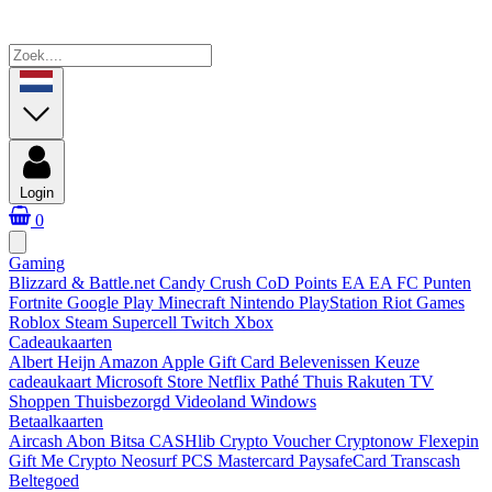
Login
0
Gaming
Blizzard & Battle.net
Candy Crush
CoD Points
EA
EA FC Punten
Fortnite
Google Play
Minecraft
Nintendo
PlayStation
Riot Games
Roblox
Steam
Supercell
Twitch
Xbox
Cadeaukaarten
Albert Heijn
Amazon
Apple Gift Card
Belevenissen
Keuze
cadeaukaart
Microsoft Store
Netflix
Pathé Thuis
Rakuten TV
Shoppen
Thuisbezorgd
Videoland
Windows
Betaalkaarten
Aircash Abon
Bitsa
CASHlib
Crypto Voucher
Cryptonow
Flexepin
Gift Me Crypto
Neosurf
PCS Mastercard
PaysafeCard
Transcash
Beltegoed