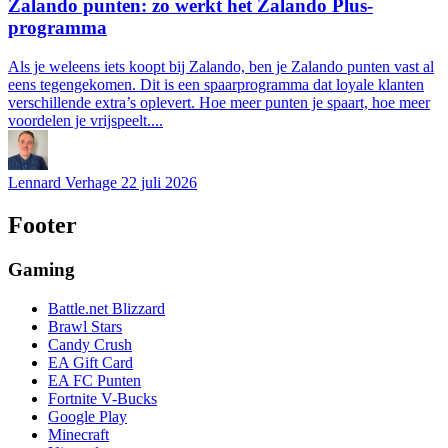
Zalando punten: zo werkt het Zalando Plus-
programma
Als je weleens iets koopt bij Zalando, ben je Zalando punten vast al
eens tegengekomen. Dit is een spaarprogramma dat loyale klanten
verschillende extra’s oplevert. Hoe meer punten je spaart, hoe meer
voordelen je vrijspeelt....
Lennard Verhage
22 juli 2026
Footer
Gaming
Battle.net Blizzard
Brawl Stars
Candy Crush
EA Gift Card
EA FC Punten
Fortnite V-Bucks
Google Play
Minecraft