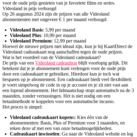
voor de oude prijs genieten van je favoriete films en series.
Videoland in prijs verhoogd
Op 26 augustus 2024 zijn de prijzen van alle Videoland
abonnementen met ongeveer € 1 per maand verhoogd:
Videoland Basis
: 5,99 per maand
Videoland Plus
: 10,99 per maand
Videoland Premium
: 12,99 per maand
Hoewel de nieuwe prijzen niet ideaal zijn, kun je bij KaartDirect de
Videoland cadeaukaart nog aanschaffen tegen de oude prijzen.
Wat is het voordeel van de Videoland cadeaukaart?
De prijs van een
Videoland cadeaubon
blijft voorlopig gelijk. Dit
betekent dat je je abonnement kunt verlengen voor de oude prijs
door een cadeaukaart te gebruiken. Hierdoor kun je toch wat
besparen op je abonnement. Een cadeaukaart biedt veel flexibiliteit:
je voert simpelweg de code in op je account en je zit niet vast aan
een lopend abonnement. Het lidmaatschap stopt automatisch na de 3
maanden, zonder verrassingen. Het is niet nodig om een
betaalmethode te koppelen voor een automatische incasso.
Het proces is simpel:
Videoland cadeaukaart kopen
n: Kies één van de
abonnementen: Basis, Plus of Premium voor 3 maanden, en
reken deze af met een van onze betaalmogelijkheden.
Cadeaukaart inwisselen
: Ga naar de Videoland website en log