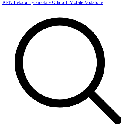
KPN
Lebara
Lycamobile
Odido
T-Mobile
Vodafone