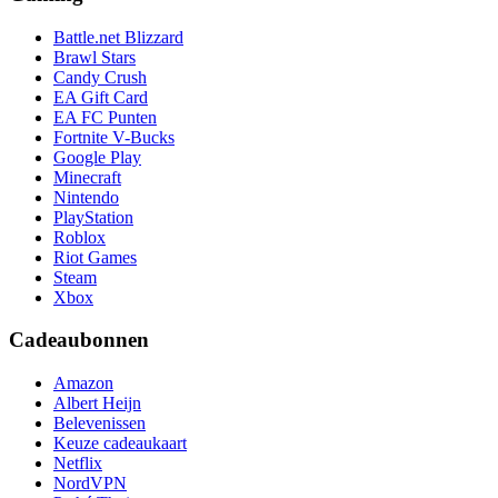
Battle.net Blizzard
Brawl Stars
Candy Crush
EA Gift Card
EA FC Punten
Fortnite V-Bucks
Google Play
Minecraft
Nintendo
PlayStation
Roblox
Riot Games
Steam
Xbox
Cadeaubonnen
Amazon
Albert Heijn
Belevenissen
Keuze cadeaukaart
Netflix
NordVPN