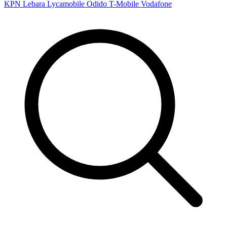
KPN
Lebara
Lycamobile
Odido
T-Mobile
Vodafone