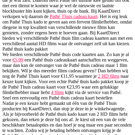
die je wilt zien. Daarom heeft Pathé het slimme idee gehad om ook
met een dienst te komen waar je wel de nieuwste en laatste
blockbuster hits kunt kijken, thuis op de bank. Bij KaartDirect
verkopen wij daarom de
Pathé Thuis cadeau kaart
. Het is erg leuk
om Pathé Thuis kado te geven aan een fervent filmliefhebber, omdat
diegene in top kwaliteit van verschillende nieuwe films kan
genieten, zonder ergens heen te hoeven gaan. Bij KaartDirect
bieden wij verschillende Pathé thuis film cadeau kaarten aan met een
verschillend aantal HD films waar de ontvanger zelf uit kan kiezen.
Pathé thuis kado pakket
We bieden verschillende Pathé thuis code kaarten aan. Zo kan je al
voor
€5,99
een Pathé thuis cadeaukaart aanschaffen en weggeven,
maar dan kan de ontvanger van de Pathé thuis cadeau maar 1 film
bekijken. Wil je dus meerder films cadeau geven? Dan hebben wij
nog de Pathé Thuis kaart voor €11,95 waarmee je
2 HD films
naar
keuze kunt kijken. Voor een echte Pathé thuis kado pakket koop je
de Pathé Thuis cadeau kaart voor €23,95 waar een gelukkige
filmliefhebber maar liefst
4 films
kijkt via de service van Pathé.
Snel een eenvoudig een Pathé thuis cadeau kaart bestellen
Nadat je een keuze hebt gemaakt uit één van de Pathé Thuis
producten bij KaartDirect, dan stop je deze in je winkelwagentje.
Als je bijvoorbeeld de Pathé thuis kado kaart van 2 HD films hebt
gekozen, dan reken je deze bij ons af. Je kiest uit een van de vele
beschikbare betaalopties en dan hoef je nog maar een paar seconden
te wachten. Zodra wij je betaling hebben ontvangen krijg je de