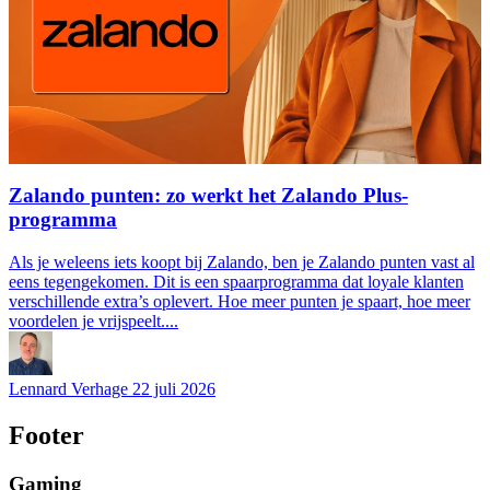
Zalando punten: zo werkt het Zalando Plus-
programma
Als je weleens iets koopt bij Zalando, ben je Zalando punten vast al
eens tegengekomen. Dit is een spaarprogramma dat loyale klanten
verschillende extra’s oplevert. Hoe meer punten je spaart, hoe meer
voordelen je vrijspeelt....
Lennard Verhage
22 juli 2026
Footer
Gaming