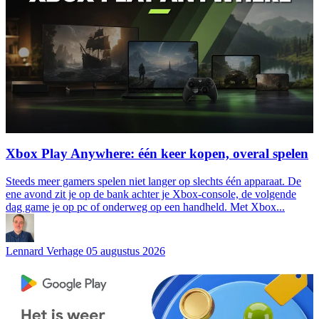
Xbox Play Anywhere: één keer kopen, overal spelen
Steeds meer gamers spelen niet langer op slechts één apparaat. De
ene avond zit je op de bank achter je Xbox-console, de volgende
dag game je op pc of onderweg op een handheld. Met Xbox...
Lennard Verhage
05 augustus 2026