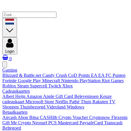
Login
0
Gaming
Blizzard & Battle.net
Candy Crush
CoD Points
EA
EA FC Punten
Fortnite
Google Play
Minecraft
Nintendo
PlayStation
Riot Games
Roblox
Steam
Supercell
Twitch
Xbox
Cadeaukaarten
Albert Heijn
Amazon
Apple Gift Card
Belevenissen
Keuze
cadeaukaart
Microsoft Store
Netflix
Pathé Thuis
Rakuten TV
Shoppen
Thuisbezorgd
Videoland
Windows
Betaalkaarten
Aircash Abon
Bitsa
CASHlib
Crypto Voucher
Cryptonow
Flexepin
Gift Me Crypto
Neosurf
PCS Mastercard
PaysafeCard
Transcash
Beltegoed