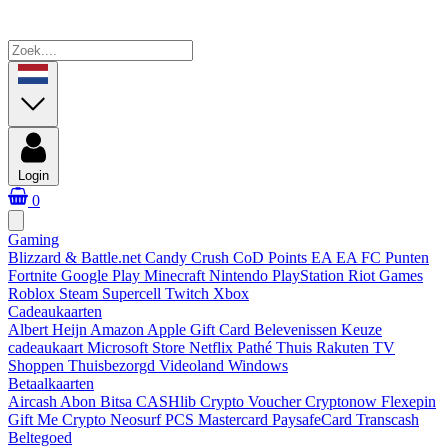
Login
0
Gaming
Blizzard & Battle.net
Candy Crush
CoD Points
EA
EA FC Punten
Fortnite
Google Play
Minecraft
Nintendo
PlayStation
Riot Games
Roblox
Steam
Supercell
Twitch
Xbox
Cadeaukaarten
Albert Heijn
Amazon
Apple Gift Card
Belevenissen
Keuze
cadeaukaart
Microsoft Store
Netflix
Pathé Thuis
Rakuten TV
Shoppen
Thuisbezorgd
Videoland
Windows
Betaalkaarten
Aircash Abon
Bitsa
CASHlib
Crypto Voucher
Cryptonow
Flexepin
Gift Me Crypto
Neosurf
PCS Mastercard
PaysafeCard
Transcash
Beltegoed