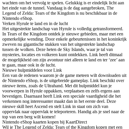
wachten om het vervolg te spelen. Gelukkig is er eindelijk licht aan
het einde van de tunnel. Vandaag is de dag aangebroken, The
Legend of Zelda: Tears of the Kingdom is nu beschikbaar in de
Nintendo eShop.
Verken Hyrule te land en in de lucht
Het uitgestrekte landschap van Hyrule is volledig getransformeerd.
In Tears of the Kingdom ontdek je nieuwe gebieden, maar met een
opmerkelijke wending. Door enkele gebeurtenissen in het koninkrijk
zweven nu gigantische stukken van het uitgestrekte landschap
tussen de wolken. Deze heten de Sky Islands, waar je tal van
mysteries, locaties en volkeren kunt ontdekken. Link heeft ditmaal
de mogelijkheid om zijn avontuur niet alleen te land en ter ‘zee’ aan
te gaan, maar ook in de lucht.
Nieuwe hulpmiddelen voor Link
Een van de redenen waarom je de game meteen wilt downloaden uit
de Nintendo eShop, is de uitgebreide gameplay. Link beschikt over
nieuwe items, zoals de Ultrahand. Met dit hulpmiddel kun je
voorwerpen in Hyrule oppakken, verplaatsen en zelfs ergens aan
bevestigen. Daarnaast heeft Link een speciale vaardigheid die het
verkennen nog interessanter maakt dan in het eerste deel. Deze
nieuwe skill heet Ascend en stelt Link in staat om zich van
oppervlak naar oppervlak te teleporteren. Handig als je snel naar de
top van een berg wilt komen!
Nintendo eShop kaarten kopen bij KaartDirect
Wil je The Legend of Zelda: Tears of the Kingdom kopen met een