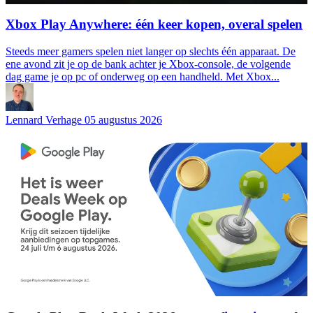
Xbox Play Anywhere: één keer kopen, overal spelen
Steeds meer gamers spelen niet langer op slechts één apparaat. De
ene avond zit je op de bank achter je Xbox-console, de volgende
dag game je op pc of onderweg op een handheld. Met Xbox...
Lennard Verhage
05 augustus 2026