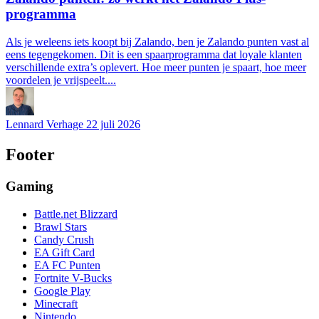
programma
Als je weleens iets koopt bij Zalando, ben je Zalando punten vast al
eens tegengekomen. Dit is een spaarprogramma dat loyale klanten
verschillende extra’s oplevert. Hoe meer punten je spaart, hoe meer
voordelen je vrijspeelt....
Lennard Verhage
22 juli 2026
Footer
Gaming
Battle.net Blizzard
Brawl Stars
Candy Crush
EA Gift Card
EA FC Punten
Fortnite V-Bucks
Google Play
Minecraft
Nintendo