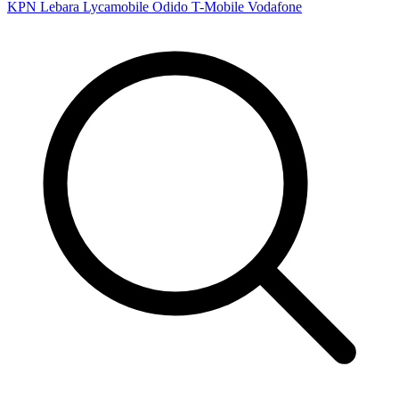
KPN
Lebara
Lycamobile
Odido
T-Mobile
Vodafone