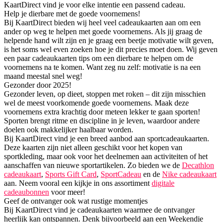
KaartDirect vind je voor elke intentie een passend cadeau.
Help je dierbare met de goede voornemens!
Bij KaartDirect bieden wij heel veel cadeaukaarten aan om een
ander op weg te helpen met goede voornemens. Als jij graag de
helpende hand wilt zijn en je graag een beetje motivatie wilt geven,
is het soms wel even zoeken hoe je dit precies moet doen. Wij geven
een paar cadeaukaarten tips om een dierbare te helpen om de
voornemens na te komen. Want zeg nu zelf: motivatie is na een
maand meestal snel weg!
Gezonder door 2025!
Gezonder leven, op dieet, stoppen met roken – dit zijn misschien
wel de meest voorkomende goede voornemens. Maak deze
voornemens extra krachtig door meteen lekker te gaan sporten!
Sporten brengt ritme en discipline in je leven, waardoor andere
doelen ook makkelijker haalbaar worden.
Bij KaartDirect vind je een breed aanbod aan sportcadeaukaarten.
Deze kaarten zijn niet alleen geschikt voor het kopen van
sportkleding, maar ook voor het deelnemen aan activiteiten of het
aanschaffen van nieuwe sportartikelen. Zo bieden we de
Decathlon
cadeaukaart
,
Sports Gift Card
,
SportCadeau
en de
Nike cadeaukaart
aan. Neem vooral een kijkje in ons assortiment
digitale
cadeaubonnen
voor meer!
Geef de ontvanger ook wat rustige momentjes
Bij KaartDirect vind je cadeaukaarten waarmee de ontvanger
heerlijk kan ontspannen. Denk bijvoorbeeld aan een Weekendje