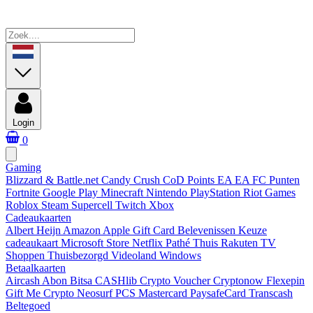
Login
0
Gaming
Blizzard & Battle.net
Candy Crush
CoD Points
EA
EA FC Punten
Fortnite
Google Play
Minecraft
Nintendo
PlayStation
Riot Games
Roblox
Steam
Supercell
Twitch
Xbox
Cadeaukaarten
Albert Heijn
Amazon
Apple Gift Card
Belevenissen
Keuze
cadeaukaart
Microsoft Store
Netflix
Pathé Thuis
Rakuten TV
Shoppen
Thuisbezorgd
Videoland
Windows
Betaalkaarten
Aircash Abon
Bitsa
CASHlib
Crypto Voucher
Cryptonow
Flexepin
Gift Me Crypto
Neosurf
PCS Mastercard
PaysafeCard
Transcash
Beltegoed