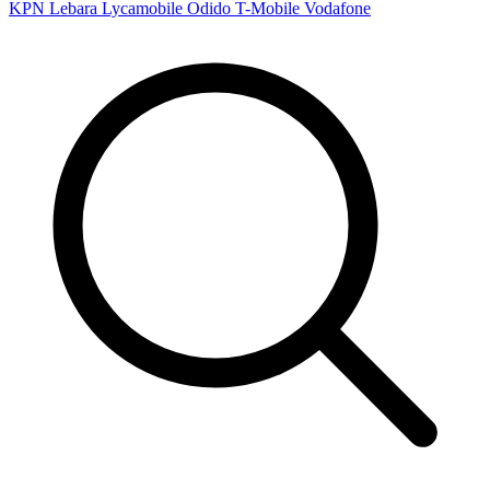
KPN
Lebara
Lycamobile
Odido
T-Mobile
Vodafone