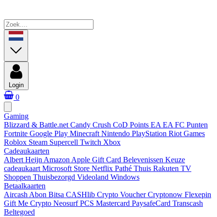
Login
0
Gaming
Blizzard & Battle.net
Candy Crush
CoD Points
EA
EA FC Punten
Fortnite
Google Play
Minecraft
Nintendo
PlayStation
Riot Games
Roblox
Steam
Supercell
Twitch
Xbox
Cadeaukaarten
Albert Heijn
Amazon
Apple Gift Card
Belevenissen
Keuze
cadeaukaart
Microsoft Store
Netflix
Pathé Thuis
Rakuten TV
Shoppen
Thuisbezorgd
Videoland
Windows
Betaalkaarten
Aircash Abon
Bitsa
CASHlib
Crypto Voucher
Cryptonow
Flexepin
Gift Me Crypto
Neosurf
PCS Mastercard
PaysafeCard
Transcash
Beltegoed