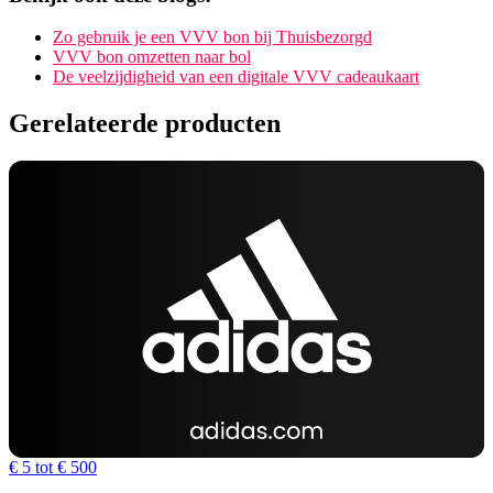
Zo gebruik je een VVV bon bij Thuisbezorgd
VVV bon omzetten naar bol
De veelzijdigheid van een digitale VVV cadeaukaart
Gerelateerde producten
€ 5 tot € 500