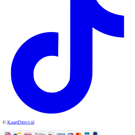
©
KaartDirect.nl