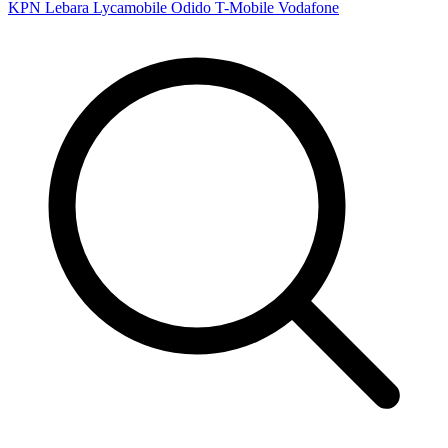
KPN
Lebara
Lycamobile
Odido
T-Mobile
Vodafone