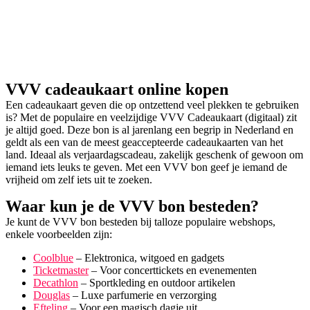
VVV cadeaukaart online kopen
Een cadeaukaart geven die op ontzettend veel plekken te gebruiken
is? Met de populaire en veelzijdige VVV Cadeaukaart (digitaal) zit
je altijd goed. Deze bon is al jarenlang een begrip in Nederland en
geldt als een van de meest geaccepteerde cadeaukaarten van het
land. Ideaal als verjaardagscadeau, zakelijk geschenk of gewoon om
iemand iets leuks te geven. Met een VVV bon geef je iemand de
vrijheid om zelf iets uit te zoeken.
Waar kun je de VVV bon besteden?
Je kunt de VVV bon besteden bij talloze populaire webshops,
enkele voorbeelden zijn:
Coolblue
– Elektronica, witgoed en gadgets
Ticketmaster
– Voor concerttickets en evenementen
Decathlon
– Sportkleding en outdoor artikelen
Douglas
– Luxe parfumerie en verzorging
Efteling
– Voor een magisch dagje uit