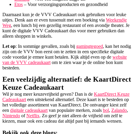
Etos
– Voor verzorgingsproducten en gezondheid
Daarnaast kun je de VVV Cadeaukaart ook gebruiken voor leuke
uitjes. Denk aan er even tussenuit met een boeking via
Weekendje
Weg
, een lunch bij een gezellig restaurant of een avondje theater. Je
kunt de digitale VVV Cadeaukaart dus voor meer gebruiken dan
alleen shoppen in winkels.
Let op
: In sommige gevallen, zoals bij
gamingtegoed
, kan het nodig
zijn om de VVV bon eerst om te zetten in een specifieke digitale
code voordat je ermee kunt betalen. Kijk altijd even op de
website
van de VVV cadeaukaart
om te zien waar je de online bon kunt
besteden.
Een veelzijdig alternatief: de KaartDirect
Keuze Cadeaukaart
Wil je nog meer keuzevrijheid geven? Dan is de
KaartDirect Keuze
Cadeaukaart
een uitstekend alternatief. Deze kaart is te besteden op
het volledige assortiment van KaartDirect. De ontvanger kiest zelf
een
digitale cadeaukaart
van populaire merken, zoals
bol
,
Zalando
,
Nintendo
of
Netflix
. Zo geef je niet alleen de vrijheid om zelf te
kiezen, maar ook een cadeau dat altijd past bij iemands wensen.
Bekijk ook deze blogs: