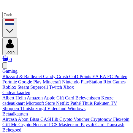
Login
0
Gaming
Blizzard & Battle.net
Candy Crush
CoD Points
EA
EA FC Punten
Fortnite
Google Play
Minecraft
Nintendo
PlayStation
Riot Games
Roblox
Steam
Supercell
Twitch
Xbox
Cadeaukaarten
Albert Heijn
Amazon
Apple Gift Card
Belevenissen
Keuze
cadeaukaart
Microsoft Store
Netflix
Pathé Thuis
Rakuten TV
Shoppen
Thuisbezorgd
Videoland
Windows
Betaalkaarten
Aircash Abon
Bitsa
CASHlib
Crypto Voucher
Cryptonow
Flexepin
Gift Me Crypto
Neosurf
PCS Mastercard
PaysafeCard
Transcash
Beltegoed