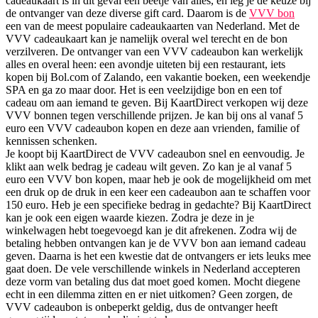
cadeaukaart is in dit geval een beetje van alles, en leg je de keuze bij
de ontvanger van deze diverse gift card. Daarom is de
VVV bon
een van de meest populaire cadeaukaarten van Nederland. Met de
VVV cadeaukaart kan je namelijk overal wel terecht en de bon
verzilveren. De ontvanger van een VVV cadeaubon kan werkelijk
alles en overal heen: een avondje uiteten bij een restaurant, iets
kopen bij Bol.com of Zalando, een vakantie boeken, een weekendje
SPA en ga zo maar door. Het is een veelzijdige bon en een tof
cadeau om aan iemand te geven. Bij KaartDirect verkopen wij deze
VVV bonnen tegen verschillende prijzen. Je kan bij ons al vanaf 5
euro een VVV cadeaubon kopen en deze aan vrienden, familie of
kennissen schenken.
Je koopt bij KaartDirect de VVV cadeaubon snel en eenvoudig. Je
klikt aan welk bedrag je cadeau wilt geven. Zo kan je al vanaf 5
euro een VVV bon kopen, maar heb je ook de mogelijkheid om met
een druk op de druk in een keer een cadeaubon aan te schaffen voor
150 euro. Heb je een specifieke bedrag in gedachte? Bij KaartDirect
kan je ook een eigen waarde kiezen. Zodra je deze in je
winkelwagen hebt toegevoegd kan je dit afrekenen. Zodra wij de
betaling hebben ontvangen kan je de VVV bon aan iemand cadeau
geven. Daarna is het een kwestie dat de ontvangers er iets leuks mee
gaat doen. De vele verschillende winkels in Nederland accepteren
deze vorm van betaling dus dat moet goed komen. Mocht diegene
echt in een dilemma zitten en er niet uitkomen? Geen zorgen, de
VVV cadeaubon is onbeperkt geldig, dus de ontvanger heeft