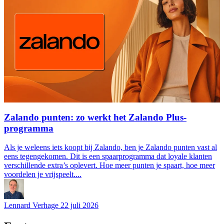
Zalando punten: zo werkt het Zalando Plus-
programma
Als je weleens iets koopt bij Zalando, ben je Zalando punten vast al
eens tegengekomen. Dit is een spaarprogramma dat loyale klanten
verschillende extra’s oplevert. Hoe meer punten je spaart, hoe meer
voordelen je vrijspeelt....
Lennard Verhage
22 juli 2026