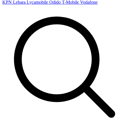
KPN
Lebara
Lycamobile
Odido
T-Mobile
Vodafone