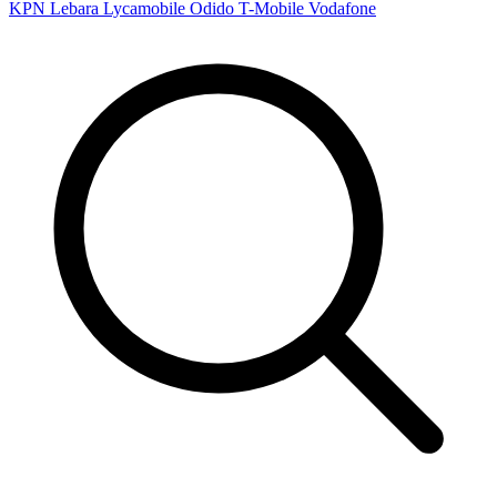
KPN
Lebara
Lycamobile
Odido
T-Mobile
Vodafone