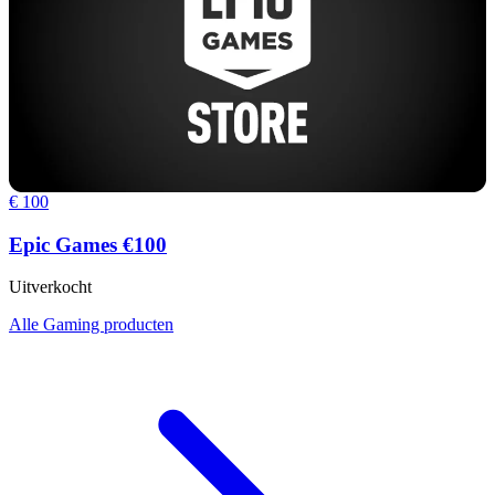
€ 100
Epic Games €100
Uitverkocht
Alle Gaming producten