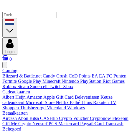
Login
0
Gaming
Blizzard & Battle.net
Candy Crush
CoD Points
EA
EA FC Punten
Fortnite
Google Play
Minecraft
Nintendo
PlayStation
Riot Games
Roblox
Steam
Supercell
Twitch
Xbox
Cadeaukaarten
Albert Heijn
Amazon
Apple Gift Card
Belevenissen
Keuze
cadeaukaart
Microsoft Store
Netflix
Pathé Thuis
Rakuten TV
Shoppen
Thuisbezorgd
Videoland
Windows
Betaalkaarten
Aircash Abon
Bitsa
CASHlib
Crypto Voucher
Cryptonow
Flexepin
Gift Me Crypto
Neosurf
PCS Mastercard
PaysafeCard
Transcash
Beltegoed