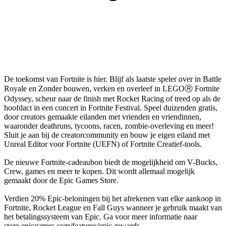
De toekomst van Fortnite is hier. Blijf als laatste speler over in Battle
Royale en Zonder bouwen, verken en overleef in LEGO
Ⓡ
Fortnite
Odyssey, scheur naar de finish met Rocket Racing of treed op als de
hoofdact in een concert in Fortnite Festival. Speel duizenden gratis,
door creators gemaakte eilanden met vrienden en vriendinnen,
waaronder deathruns, tycoons, racen, zombie-overleving en meer!
Sluit je aan bij de creatorcommunity en bouw je eigen eiland met
Unreal Editor voor Fortnite (UEFN) of Fortnite Creatief-tools.
De nieuwe Fortnite-cadeaubon biedt de mogelijkheid om V-Bucks,
Crew, games en meer te kopen. Dit wordt allemaal mogelijk
gemaakt door de Epic Games Store.
Verdien 20% Epic-beloningen bij het afrekenen van elke aankoop in
Fortnite, Rocket League en Fall Guys wanneer je gebruik maakt van
het betalingssysteem van Epic. Ga voor meer informatie naar
store.epicgames.com/features/epic-rewards