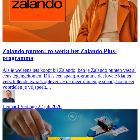
Zalando punten: zo werkt het Zalando Plus-
programma
Als je weleens iets koopt bij Zalando, ben je Zalando punten vast al
eens tegengekomen. Dit is een spaarprogramma dat loyale klanten
verschillende extra’s oplevert. Hoe meer punten je spaart, hoe meer
voordelen je vrijspeelt....
Lennard Verhage
22 juli 2026