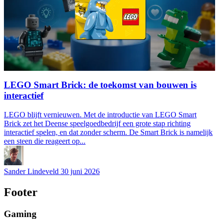
LEGO Smart Brick: de toekomst van bouwen is
interactief
LEGO blijft vernieuwen. Met de introductie van LEGO Smart
Brick zet het Deense speelgoedbedrijf een grote stap richting
interactief spelen, en dat zonder scherm. De Smart Brick is namelijk
een steen die reageert op...
Sander Lindeveld
30 juni 2026
Footer
Gaming