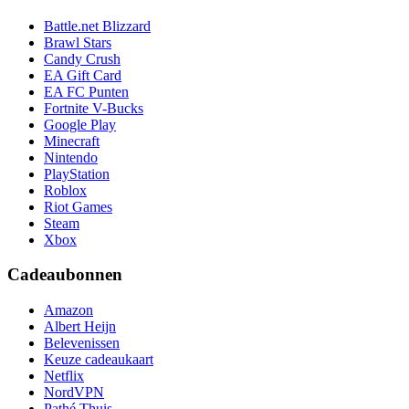
Battle.net Blizzard
Brawl Stars
Candy Crush
EA Gift Card
EA FC Punten
Fortnite V-Bucks
Google Play
Minecraft
Nintendo
PlayStation
Roblox
Riot Games
Steam
Xbox
Cadeaubonnen
Amazon
Albert Heijn
Belevenissen
Keuze cadeaukaart
Netflix
NordVPN
Pathé Thuis