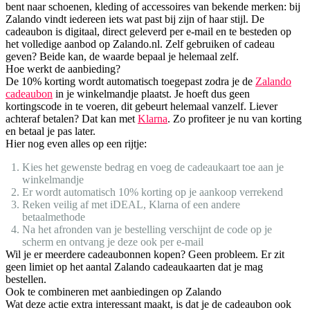
bent naar schoenen, kleding of accessoires van bekende merken: bij
Zalando vindt iedereen iets wat past bij zijn of haar stijl. De
cadeaubon is digitaal, direct geleverd per e-mail en te besteden op
het volledige aanbod op Zalando.nl. Zelf gebruiken of cadeau
geven? Beide kan, de waarde bepaal je helemaal zelf.
Hoe werkt de aanbieding?
De 10% korting wordt automatisch toegepast zodra je de
Zalando
cadeaubon
in je winkelmandje plaatst. Je hoeft dus geen
kortingscode in te voeren, dit gebeurt helemaal vanzelf. Liever
achteraf betalen? Dat kan met
Klarna
. Zo profiteer je nu van korting
en betaal je pas later.
Hier nog even alles op een rijtje:
Kies het gewenste bedrag en voeg de cadeaukaart toe aan je
winkelmandje
Er wordt automatisch 10% korting op je aankoop verrekend
Reken veilig af met iDEAL, Klarna of een andere
betaalmethode
Na het afronden van je bestelling verschijnt de code op je
scherm en ontvang je deze ook per e-mail
Wil je er meerdere cadeaubonnen kopen? Geen probleem. Er zit
geen limiet op het aantal Zalando cadeaukaarten dat je mag
bestellen.
Ook te combineren met aanbiedingen op Zalando
Wat deze actie extra interessant maakt, is dat je de cadeaubon ook