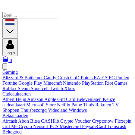
Login
0
Gaming
Blizzard & Battle.net
Candy Crush
CoD Points
EA
EA FC Punten
Fortnite
Google Play
Minecraft
Nintendo
PlayStation
Riot Games
Roblox
Steam
Supercell
Twitch
Xbox
Cadeaukaarten
Albert Heijn
Amazon
Apple Gift Card
Belevenissen
Keuze
cadeaukaart
Microsoft Store
Netflix
Pathé Thuis
Rakuten TV
Shoppen
Thuisbezorgd
Videoland
Windows
Betaalkaarten
Aircash Abon
Bitsa
CASHlib
Crypto Voucher
Cryptonow
Flexepin
Gift Me Crypto
Neosurf
PCS Mastercard
PaysafeCard
Transcash
Beltegoed