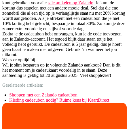
kunt gebruiken voor alle
sale artikelen op Zalando
. Je kunt de
korting dus stapelen met een andere mooie deal. Stel dat die ene
zonnebril die al een tijd op je verlanglijstje staat nu met 20% korting
wordt aangeboden. Als je afrekent met een cadeaubon die je met
10% korting hebt gekocht, bespaar je in totaal 30%. Zo kom je deze
zomer extra voordelig en stijlvol voor de dag.
Zodra je de cadeaubon hebt ontvangen, kun je de code toevoegen
aan je Zalando-account. Het tegoed blijft daar staan tot je het
volledig hebt gebruikt. De cadeaubon is 5 jaar geldig, dus je hoeft
geen haast te maken met uitgeven. Gebruik ’m wanneer het jou
uitkomt.
Wees er op tijd bij
Wil je slim besparen op je volgende Zalando aankoop? Dan is dit
het moment om je cadeaukaart voordelig in te slaan. Deze
aanbieding is geldig tot 20 augustus 2025. Veel shopplezier!
Gerelateerde artikelen:
Shoppen met een Zalando cadeaubon
Kleding cadeaubon nodig? Ruime keus bij KaartDirect