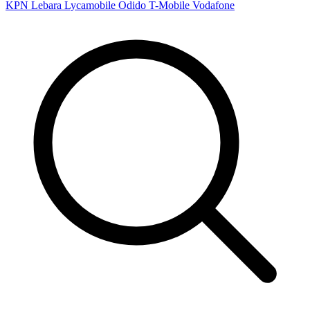
KPN
Lebara
Lycamobile
Odido
T-Mobile
Vodafone