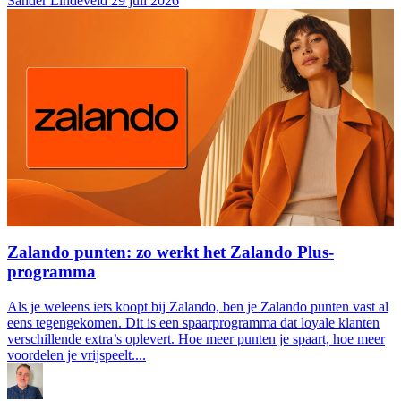
Sander Lindeveld
29 juli 2026
Zalando punten: zo werkt het Zalando Plus-
programma
Als je weleens iets koopt bij Zalando, ben je Zalando punten vast al
eens tegengekomen. Dit is een spaarprogramma dat loyale klanten
verschillende extra’s oplevert. Hoe meer punten je spaart, hoe meer
voordelen je vrijspeelt....