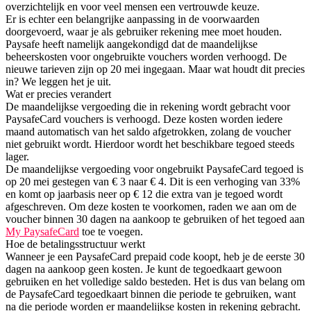
overzichtelijk en voor veel mensen een vertrouwde keuze.
Er is echter een belangrijke aanpassing in de voorwaarden
doorgevoerd, waar je als gebruiker rekening mee moet houden.
Paysafe heeft namelijk aangekondigd dat de maandelijkse
beheerskosten voor ongebruikte vouchers worden verhoogd. De
nieuwe tarieven zijn op 20 mei ingegaan. Maar wat houdt dit precies
in? We leggen het je uit.
Wat er precies verandert
De maandelijkse vergoeding die in rekening wordt gebracht voor
PaysafeCard vouchers is verhoogd. Deze kosten worden iedere
maand automatisch van het saldo afgetrokken, zolang de voucher
niet gebruikt wordt. Hierdoor wordt het beschikbare tegoed steeds
lager.
De maandelijkse vergoeding voor ongebruikt PaysafeCard tegoed is
op 20 mei gestegen van € 3 naar € 4. Dit is een verhoging van 33%
en komt op jaarbasis neer op € 12 die extra van je tegoed wordt
afgeschreven. Om deze kosten te voorkomen, raden we aan om de
voucher binnen 30 dagen na aankoop te gebruiken of het tegoed aan
My PaysafeCard
toe te voegen.
Hoe de betalingsstructuur werkt
Wanneer je een PaysafeCard prepaid code koopt, heb je de eerste 30
dagen na aankoop geen kosten. Je kunt de tegoedkaart gewoon
gebruiken en het volledige saldo besteden. Het is dus van belang om
de PaysafeCard tegoedkaart binnen die periode te gebruiken, want
na die periode worden er maandelijkse kosten in rekening gebracht.