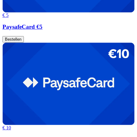
€ 5
PaysafeCard €5
Bestellen
€ 10