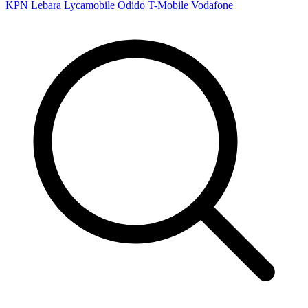
KPN
Lebara
Lycamobile
Odido
T-Mobile
Vodafone