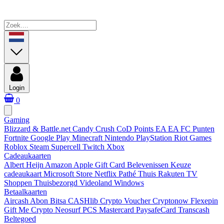
Login
0
Gaming
Blizzard & Battle.net
Candy Crush
CoD Points
EA
EA FC Punten
Fortnite
Google Play
Minecraft
Nintendo
PlayStation
Riot Games
Roblox
Steam
Supercell
Twitch
Xbox
Cadeaukaarten
Albert Heijn
Amazon
Apple Gift Card
Belevenissen
Keuze
cadeaukaart
Microsoft Store
Netflix
Pathé Thuis
Rakuten TV
Shoppen
Thuisbezorgd
Videoland
Windows
Betaalkaarten
Aircash Abon
Bitsa
CASHlib
Crypto Voucher
Cryptonow
Flexepin
Gift Me Crypto
Neosurf
PCS Mastercard
PaysafeCard
Transcash
Beltegoed