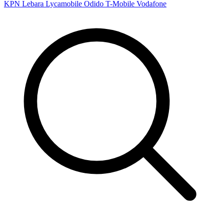
KPN
Lebara
Lycamobile
Odido
T-Mobile
Vodafone