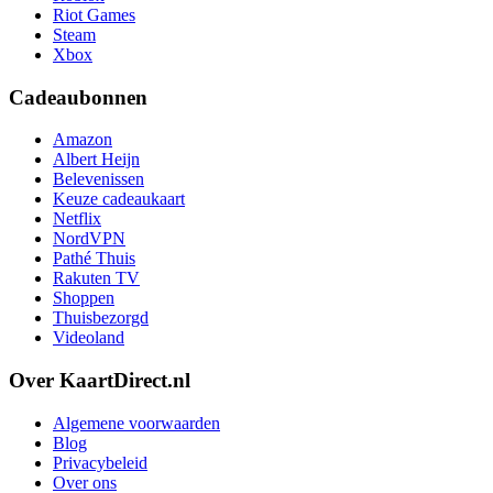
Riot Games
Steam
Xbox
Cadeaubonnen
Amazon
Albert Heijn
Belevenissen
Keuze cadeaukaart
Netflix
NordVPN
Pathé Thuis
Rakuten TV
Shoppen
Thuisbezorgd
Videoland
Over KaartDirect.nl
Algemene voorwaarden
Blog
Privacybeleid
Over ons