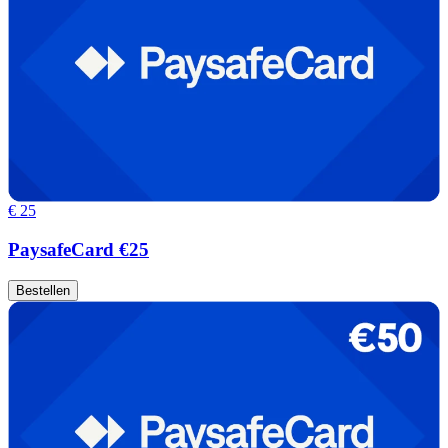
€ 25
PaysafeCard €25
Bestellen