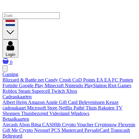
Login
0
Gaming
Blizzard & Battle.net
Candy Crush
CoD Points
EA
EA FC Punten
Fortnite
Google Play
Minecraft
Nintendo
PlayStation
Riot Games
Roblox
Steam
Supercell
Twitch
Xbox
Cadeaukaarten
Albert Heijn
Amazon
Apple Gift Card
Belevenissen
Keuze
cadeaukaart
Microsoft Store
Netflix
Pathé Thuis
Rakuten TV
Shoppen
Thuisbezorgd
Videoland
Windows
Betaalkaarten
Aircash Abon
Bitsa
CASHlib
Crypto Voucher
Cryptonow
Flexepin
Gift Me Crypto
Neosurf
PCS Mastercard
PaysafeCard
Transcash
Beltegoed