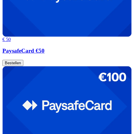
€ 50
PaysafeCard €50
Bestellen