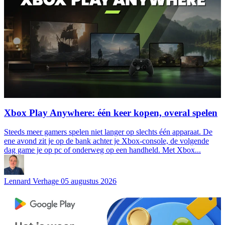
Xbox Play Anywhere: één keer kopen, overal spelen
Steeds meer gamers spelen niet langer op slechts één apparaat. De
ene avond zit je op de bank achter je Xbox-console, de volgende
dag game je op pc of onderweg op een handheld. Met Xbox...
Lennard Verhage
05 augustus 2026