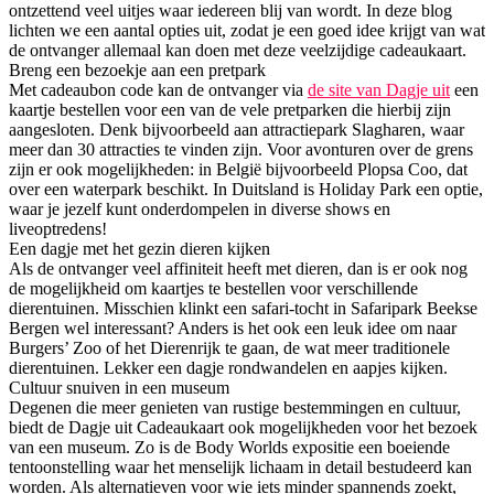
ontzettend veel uitjes waar iedereen blij van wordt. In deze blog
lichten we een aantal opties uit, zodat je een goed idee krijgt van wat
de ontvanger allemaal kan doen met deze veelzijdige cadeaukaart.
Breng een bezoekje aan een pretpark
Met cadeaubon code kan de ontvanger via
de site van Dagje uit
een
kaartje bestellen voor een van de vele pretparken die hierbij zijn
aangesloten. Denk bijvoorbeeld aan attractiepark Slagharen, waar
meer dan 30 attracties te vinden zijn. Voor avonturen over de grens
zijn er ook mogelijkheden: in België bijvoorbeeld Plopsa Coo, dat
over een waterpark beschikt. In Duitsland is Holiday Park een optie,
waar je jezelf kunt onderdompelen in diverse shows en
liveoptredens!
Een dagje met het gezin dieren kijken
Als de ontvanger veel affiniteit heeft met dieren, dan is er ook nog
de mogelijkheid om kaartjes te bestellen voor verschillende
dierentuinen. Misschien klinkt een safari-tocht in Safaripark Beekse
Bergen wel interessant? Anders is het ook een leuk idee om naar
Burgers’ Zoo of het Dierenrijk te gaan, de wat meer traditionele
dierentuinen. Lekker een dagje rondwandelen en aapjes kijken.
Cultuur snuiven in een museum
Degenen die meer genieten van rustige bestemmingen en cultuur,
biedt de Dagje uit Cadeaukaart ook mogelijkheden voor het bezoek
van een museum. Zo is de Body Worlds expositie een boeiende
tentoonstelling waar het menselijk lichaam in detail bestudeerd kan
worden. Als alternatieven voor wie iets minder spannends zoekt,