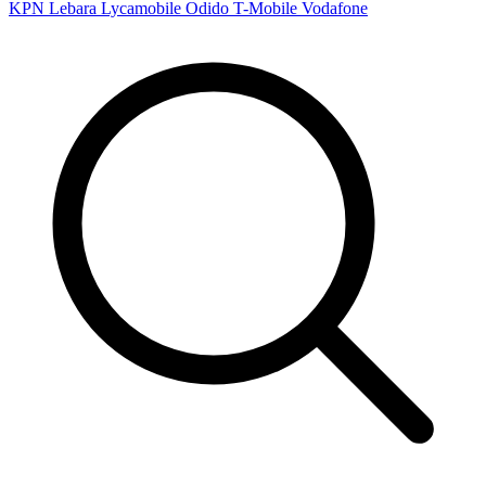
KPN
Lebara
Lycamobile
Odido
T-Mobile
Vodafone