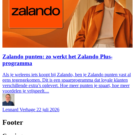
Zalando punten: zo werkt het Zalando Plus-
programma
Als je weleens iets koopt bij Zalando, ben je Zalando punten vast al
eens tegengekomen. Dit is een spaarprogramma dat loyale klanten
verschillende extra’s oplevert. Hoe meer punten je spaart, hoe meer
voordelen je vrijspeelt....
Lennard Verhage
22 juli 2026
Footer