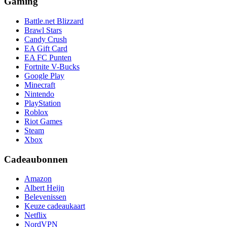
Gaming
Battle.net Blizzard
Brawl Stars
Candy Crush
EA Gift Card
EA FC Punten
Fortnite V-Bucks
Google Play
Minecraft
Nintendo
PlayStation
Roblox
Riot Games
Steam
Xbox
Cadeaubonnen
Amazon
Albert Heijn
Belevenissen
Keuze cadeaukaart
Netflix
NordVPN