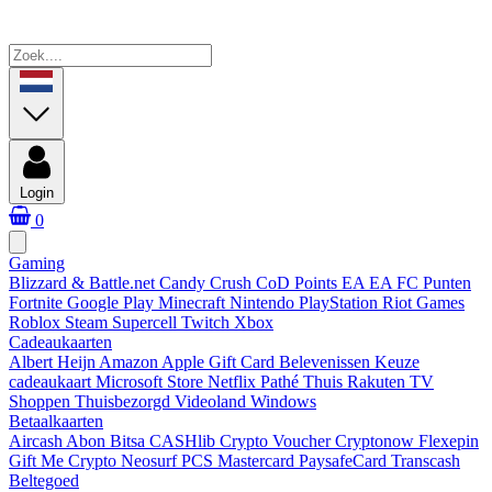
Login
0
Gaming
Blizzard & Battle.net
Candy Crush
CoD Points
EA
EA FC Punten
Fortnite
Google Play
Minecraft
Nintendo
PlayStation
Riot Games
Roblox
Steam
Supercell
Twitch
Xbox
Cadeaukaarten
Albert Heijn
Amazon
Apple Gift Card
Belevenissen
Keuze
cadeaukaart
Microsoft Store
Netflix
Pathé Thuis
Rakuten TV
Shoppen
Thuisbezorgd
Videoland
Windows
Betaalkaarten
Aircash Abon
Bitsa
CASHlib
Crypto Voucher
Cryptonow
Flexepin
Gift Me Crypto
Neosurf
PCS Mastercard
PaysafeCard
Transcash
Beltegoed