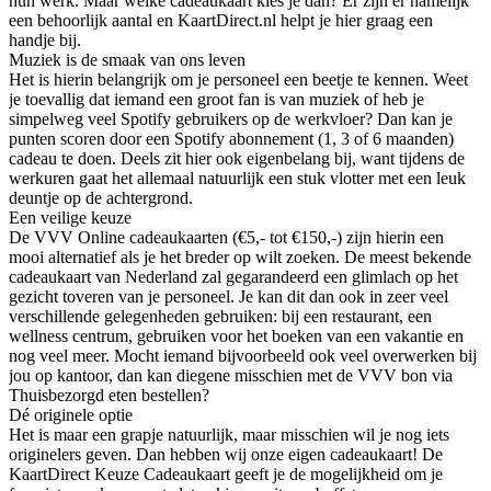
hun werk. Maar welke cadeaukaart kies je dan? Er zijn er namelijk
een behoorlijk aantal en KaartDirect.nl helpt je hier graag een
handje bij.
Muziek is de smaak van ons leven
Het is hierin belangrijk om je personeel een beetje te kennen. Weet
je toevallig dat iemand een groot fan is van muziek of heb je
simpelweg veel Spotify gebruikers op de werkvloer? Dan kan je
punten scoren door een Spotify abonnement (1, 3 of 6 maanden)
cadeau te doen. Deels zit hier ook eigenbelang bij, want tijdens de
werkuren gaat het allemaal natuurlijk een stuk vlotter met een leuk
deuntje op de achtergrond.
Een veilige keuze
De VVV Online cadeaukaarten (€5,- tot €150,-) zijn hierin een
mooi alternatief als je het breder op wilt zoeken. De meest bekende
cadeaukaart van Nederland zal gegarandeerd een glimlach op het
gezicht toveren van je personeel. Je kan dit dan ook in zeer veel
verschillende gelegenheden gebruiken: bij een restaurant, een
wellness centrum, gebruiken voor het boeken van een vakantie en
nog veel meer. Mocht iemand bijvoorbeeld ook veel overwerken bij
jou op kantoor, dan kan diegene misschien met de VVV bon via
Thuisbezorgd eten bestellen?
Dé originele optie
Het is maar een grapje natuurlijk, maar misschien wil je nog iets
originelers geven. Dan hebben wij onze eigen cadeaukaart! De
KaartDirect Keuze Cadeaukaart geeft je de mogelijkheid om je