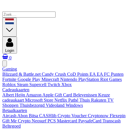
Login
0
Gaming
Blizzard & Battle.net
Candy Crush
CoD Points
EA
EA FC Punten
Fortnite
Google Play
Minecraft
Nintendo
PlayStation
Riot Games
Roblox
Steam
Supercell
Twitch
Xbox
Cadeaukaarten
Albert Heijn
Amazon
Apple Gift Card
Belevenissen
Keuze
cadeaukaart
Microsoft Store
Netflix
Pathé Thuis
Rakuten TV
Shoppen
Thuisbezorgd
Videoland
Windows
Betaalkaarten
Aircash Abon
Bitsa
CASHlib
Crypto Voucher
Cryptonow
Flexepin
Gift Me Crypto
Neosurf
PCS Mastercard
PaysafeCard
Transcash
Beltegoed