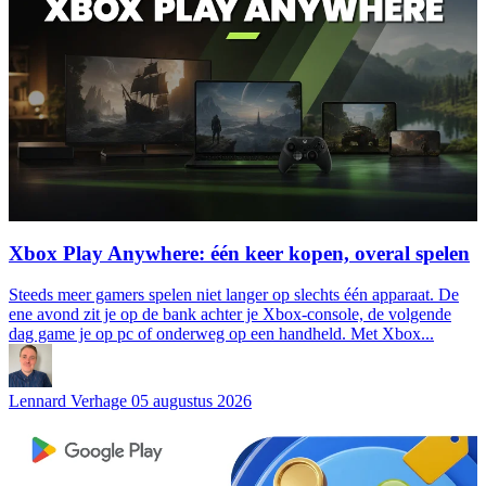
Xbox Play Anywhere: één keer kopen, overal spelen
Steeds meer gamers spelen niet langer op slechts één apparaat. De
ene avond zit je op de bank achter je Xbox-console, de volgende
dag game je op pc of onderweg op een handheld. Met Xbox...
Lennard Verhage
05 augustus 2026