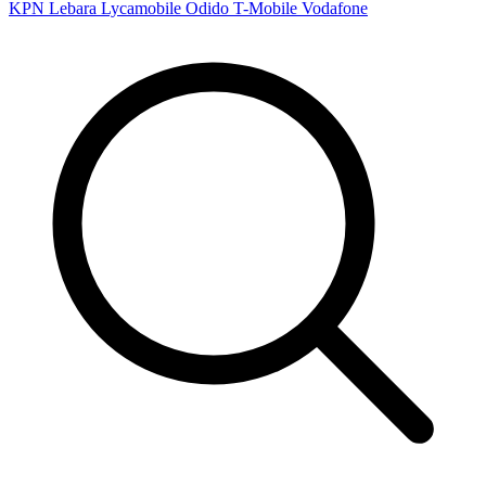
KPN
Lebara
Lycamobile
Odido
T-Mobile
Vodafone