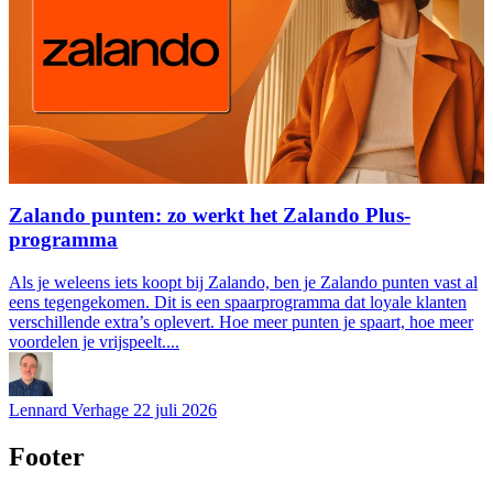
Zalando punten: zo werkt het Zalando Plus-
programma
Als je weleens iets koopt bij Zalando, ben je Zalando punten vast al
eens tegengekomen. Dit is een spaarprogramma dat loyale klanten
verschillende extra’s oplevert. Hoe meer punten je spaart, hoe meer
voordelen je vrijspeelt....
Lennard Verhage
22 juli 2026
Footer