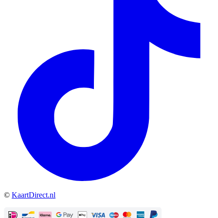
©
KaartDirect.nl