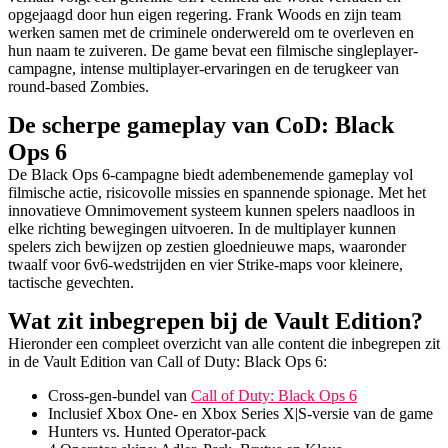
opgejaagd door hun eigen regering. Frank Woods en zijn team
werken samen met de criminele onderwereld om te overleven en
hun naam te zuiveren. De game bevat een filmische singleplayer-
campagne, intense multiplayer-ervaringen en de terugkeer van
round-based Zombies.
De scherpe gameplay van CoD: Black
Ops 6
De Black Ops 6-campagne biedt adembenemende gameplay vol
filmische actie, risicovolle missies en spannende spionage. Met het
innovatieve Omnimovement systeem kunnen spelers naadloos in
elke richting bewegingen uitvoeren. In de multiplayer kunnen
spelers zich bewijzen op zestien gloednieuwe maps, waaronder
twaalf voor 6v6-wedstrijden en vier Strike-maps voor kleinere,
tactische gevechten.
Wat zit inbegrepen bij de Vault Edition?
Hieronder een compleet overzicht van alle content die inbegrepen zit
in de Vault Edition van Call of Duty: Black Ops 6:
Cross-gen-bundel van
Call of Duty: Black Ops 6
Inclusief Xbox One- en Xbox Series X|S-versie van de game
Hunters vs. Hunted Operator-pack