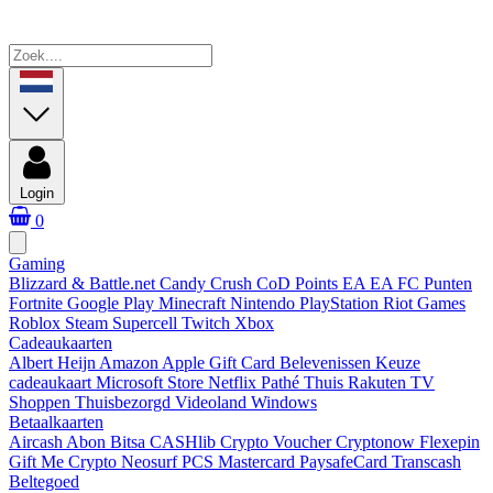
Login
0
Gaming
Blizzard & Battle.net
Candy Crush
CoD Points
EA
EA FC Punten
Fortnite
Google Play
Minecraft
Nintendo
PlayStation
Riot Games
Roblox
Steam
Supercell
Twitch
Xbox
Cadeaukaarten
Albert Heijn
Amazon
Apple Gift Card
Belevenissen
Keuze
cadeaukaart
Microsoft Store
Netflix
Pathé Thuis
Rakuten TV
Shoppen
Thuisbezorgd
Videoland
Windows
Betaalkaarten
Aircash Abon
Bitsa
CASHlib
Crypto Voucher
Cryptonow
Flexepin
Gift Me Crypto
Neosurf
PCS Mastercard
PaysafeCard
Transcash
Beltegoed