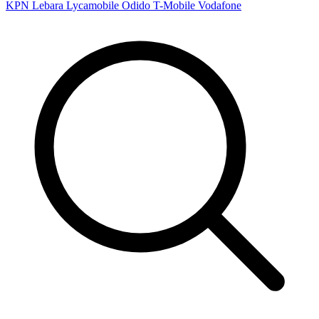
KPN
Lebara
Lycamobile
Odido
T-Mobile
Vodafone