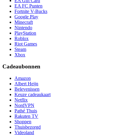
EA Gift Card
EA FC Punten
Fortnite V-Bucks
Google Play
Minecraft
Nintendo
PlayStation
Roblox
Riot Games
Steam
Xbox
Cadeaubonnen
Amazon
Albert Heijn
Belevenissen
Keuze cadeaukaart
Netflix
NordVPN
Pathé Thuis
Rakuten TV
Shoppen
Thuisbezorgd
Videoland