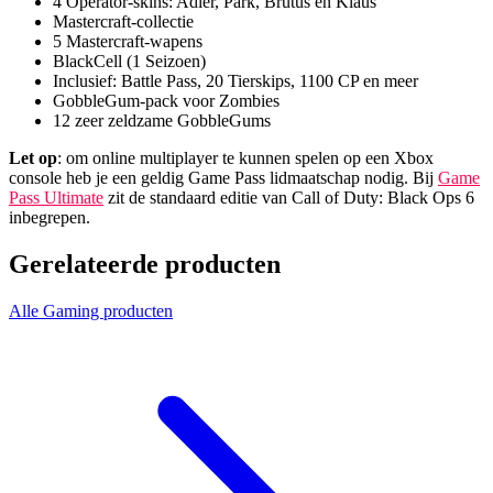
4 Operator-skins: Adler, Park, Brutus en Klaus
Mastercraft-collectie
5 Mastercraft-wapens
BlackCell (1 Seizoen)
Inclusief: Battle Pass, 20 Tierskips, 1100 CP en meer
GobbleGum-pack voor Zombies
12 zeer zeldzame GobbleGums
Let op
: om online multiplayer te kunnen spelen op een Xbox
console heb je een geldig Game Pass lidmaatschap nodig. Bij
Game
Pass Ultimate
zit de standaard editie van Call of Duty: Black Ops 6
inbegrepen.
Gerelateerde producten
Alle Gaming producten