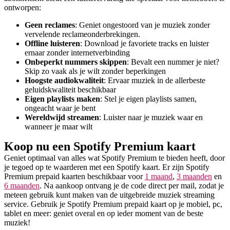
ontworpen:
Geen reclames
: Geniet ongestoord van je muziek zonder
vervelende reclameonderbrekingen.
Offline luisteren
: Download je favoriete tracks en luister
ernaar zonder internetverbinding
Onbeperkt nummers skippen
: Bevalt een nummer je niet?
Skip zo vaak als je wilt zonder beperkingen
Hoogste audiokwaliteit
: Ervaar muziek in de allerbeste
geluidskwaliteit beschikbaar
Eigen playlists maken
: Stel je eigen playlists samen,
ongeacht waar je bent
Wereldwijd streamen
: Luister naar je muziek waar en
wanneer je maar wilt
Koop nu een Spotify Premium kaart
Geniet optimaal van alles wat Spotify Premium te bieden heeft, door
je tegoed op te waarderen met een Spotify kaart. Er zijn Spotify
Premium prepaid kaarten beschikbaar voor
1 maand
,
3 maanden
en
6 maanden
. Na aankoop ontvang je de code direct per mail, zodat je
meteen gebruik kunt maken van de uitgebreide muziek streaming
service. Gebruik je Spotify Premium prepaid kaart op je mobiel, pc,
tablet en meer: geniet overal en op ieder moment van de beste
muziek!