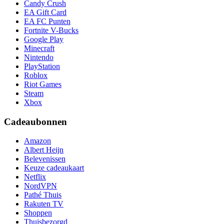
Candy Crush
EA Gift Card
EA FC Punten
Fortnite V-Bucks
Google Play
Minecraft
Nintendo
PlayStation
Roblox
Riot Games
Steam
Xbox
Cadeaubonnen
Amazon
Albert Heijn
Belevenissen
Keuze cadeaukaart
Netflix
NordVPN
Pathé Thuis
Rakuten TV
Shoppen
Thuisbezorgd