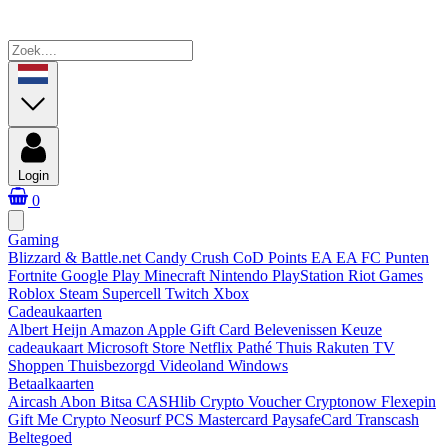
Login
0
Gaming
Blizzard & Battle.net
Candy Crush
CoD Points
EA
EA FC Punten
Fortnite
Google Play
Minecraft
Nintendo
PlayStation
Riot Games
Roblox
Steam
Supercell
Twitch
Xbox
Cadeaukaarten
Albert Heijn
Amazon
Apple Gift Card
Belevenissen
Keuze
cadeaukaart
Microsoft Store
Netflix
Pathé Thuis
Rakuten TV
Shoppen
Thuisbezorgd
Videoland
Windows
Betaalkaarten
Aircash Abon
Bitsa
CASHlib
Crypto Voucher
Cryptonow
Flexepin
Gift Me Crypto
Neosurf
PCS Mastercard
PaysafeCard
Transcash
Beltegoed