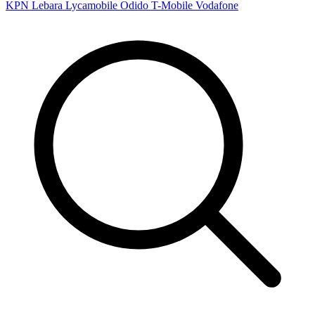
KPN
Lebara
Lycamobile
Odido
T-Mobile
Vodafone