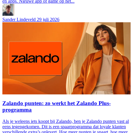
en apps. Nieuwe app of game op het...
Sander Lindeveld
29 juli 2026
Zalando punten: zo werkt het Zalando Plus-
programma
Als je weleens iets koopt bij Zalando, ben je Zalando punten vast al
eens tegengekomen. Dit is een spaarprogramma dat loyale klanten
verschillende extra’s oplevert. Hoe meer punten je spaart, hoe meer