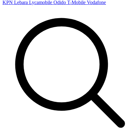
KPN
Lebara
Lycamobile
Odido
T-Mobile
Vodafone