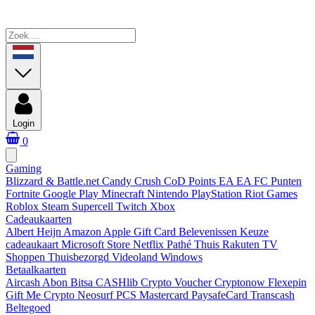
Login
0
Gaming
Blizzard & Battle.net
Candy Crush
CoD Points
EA
EA FC Punten
Fortnite
Google Play
Minecraft
Nintendo
PlayStation
Riot Games
Roblox
Steam
Supercell
Twitch
Xbox
Cadeaukaarten
Albert Heijn
Amazon
Apple Gift Card
Belevenissen
Keuze
cadeaukaart
Microsoft Store
Netflix
Pathé Thuis
Rakuten TV
Shoppen
Thuisbezorgd
Videoland
Windows
Betaalkaarten
Aircash Abon
Bitsa
CASHlib
Crypto Voucher
Cryptonow
Flexepin
Gift Me Crypto
Neosurf
PCS Mastercard
PaysafeCard
Transcash
Beltegoed