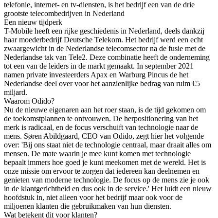
telefonie, internet- en tv-diensten, is het bedrijf een van de drie
grootste telecombedrijven in Nederland
Een nieuw tijdperk
T-Mobile heeft een rijke geschiedenis in Nederland, deels dankzij
haar moederbedrijf Deutsche Telekom. Het bedrijf werd een echt
zwaargewicht in de Nederlandse telecomsector na de fusie met de
Nederlandse tak van Tele2. Deze combinatie heeft de onderneming
tot een van de leiders in de markt gemaakt. In september 2021
namen private investeerders Apax en Warburg Pincus de het
Nederlandse deel over voor het aanzienlijke bedrag van ruim €5
miljard.
Waarom Odido?
Nu de nieuwe eigenaren aan het roer staan, is de tijd gekomen om
de toekomstplannen te ontvouwen. De herpositionering van het
merk is radicaal, en de focus verschuift van technologie naar de
mens. Søren Abildgaard, CEO van Odido, zegt hier het volgende
over: 'Bij ons staat niet de technologie centraal, maar draait alles om
mensen. De mate waarin je mee kunt komen met technologie
bepaalt immers hoe goed je kunt meekomen met de wereld. Het is
onze missie om ervoor te zorgen dat iedereen kan deelnemen en
genieten van moderne technologie. De focus op de mens zie je ook
in de klantgerichtheid en dus ook in de service.' Het luidt een nieuw
hoofdstuk in, niet alleen voor het bedrijf maar ook voor de
miljoenen klanten die gebruikmaken van hun diensten.
Wat betekent dit voor klanten?