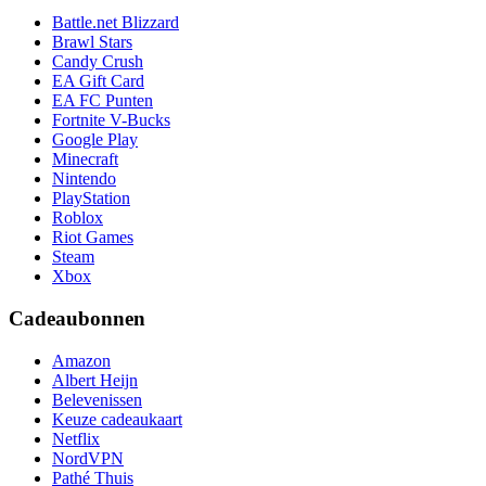
Battle.net Blizzard
Brawl Stars
Candy Crush
EA Gift Card
EA FC Punten
Fortnite V-Bucks
Google Play
Minecraft
Nintendo
PlayStation
Roblox
Riot Games
Steam
Xbox
Cadeaubonnen
Amazon
Albert Heijn
Belevenissen
Keuze cadeaukaart
Netflix
NordVPN
Pathé Thuis