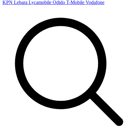
KPN
Lebara
Lycamobile
Odido
T-Mobile
Vodafone