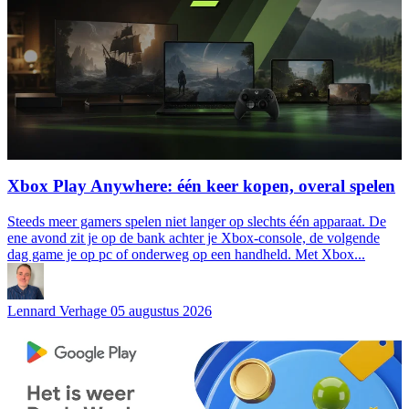
Xbox Play Anywhere: één keer kopen, overal spelen
Steeds meer gamers spelen niet langer op slechts één apparaat. De
ene avond zit je op de bank achter je Xbox-console, de volgende
dag game je op pc of onderweg op een handheld. Met Xbox...
Lennard Verhage
05 augustus 2026