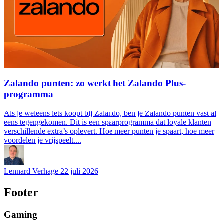
Zalando punten: zo werkt het Zalando Plus-
programma
Als je weleens iets koopt bij Zalando, ben je Zalando punten vast al
eens tegengekomen. Dit is een spaarprogramma dat loyale klanten
verschillende extra’s oplevert. Hoe meer punten je spaart, hoe meer
voordelen je vrijspeelt....
Lennard Verhage
22 juli 2026
Footer
Gaming