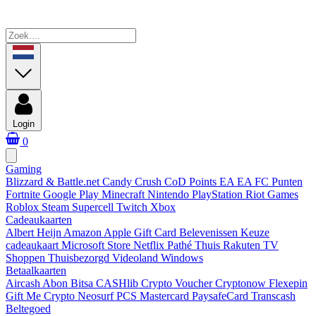
Login
0
Gaming
Blizzard & Battle.net
Candy Crush
CoD Points
EA
EA FC Punten
Fortnite
Google Play
Minecraft
Nintendo
PlayStation
Riot Games
Roblox
Steam
Supercell
Twitch
Xbox
Cadeaukaarten
Albert Heijn
Amazon
Apple Gift Card
Belevenissen
Keuze
cadeaukaart
Microsoft Store
Netflix
Pathé Thuis
Rakuten TV
Shoppen
Thuisbezorgd
Videoland
Windows
Betaalkaarten
Aircash Abon
Bitsa
CASHlib
Crypto Voucher
Cryptonow
Flexepin
Gift Me Crypto
Neosurf
PCS Mastercard
PaysafeCard
Transcash
Beltegoed