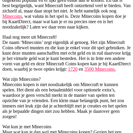
ongekend populair en er lijkt geen einde aan te komen. En dat is
best begrijpelijk, want Minecraft heeft ontzettend veel te bieden. Van
zichzelf al, maar daar stopt het niet. Je hebt namelijk ook nog
Minecoins
, wat valuta in het spel is. Deze Minecoins kopen doe je
bij KaartDirect, maar wat kan je er nu precies mee en is het
noodzakelijk? Laten we daar eens naar kijken.
Haal nog meer uit Minecraft!
De naam ‘Minecoins’ zegt eigenlijk al genoeg. Het zijn Minecraft
Coins oftewel munten en die kun je enkel voor dit spel gebruiken. Je
kunt deze munten aanschaffen met echt geld en in ruil daarvoor krijg
je het virtuele geld wat je kunt besteden. Het is in feite een andere
vorm van geld en deze Minecraft Coins kopen kan je bij KaartDirect
doen, waarbij je twee opties krijgt:
1720
en
3500 Minecoins.
Wat zijn Minecoins?
Minecoins kopen is niet noodzakelijk om Minecraft te kunnen
spelen. Het dient als een betaalmiddel voor optionele extra’s,
waardoor je geen verschil merkt in de manier van spelen ten
opzichte van je vrienden. Een klein maar belangrijk punt, het zou
immers niet leuk zijn dat je achterblijft met je creaties en het spelen
als je bepaalde dingen niet zou hebben. Maak je daarover geen
zorgen!
Wat kun je met Minecoins
Maar wat kan je dan wel met Minecoins kopen? Gezien het een