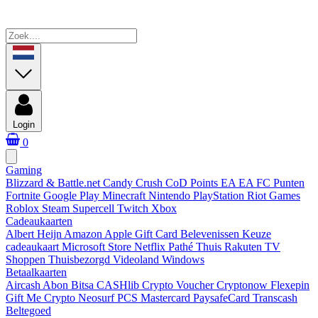
Login
0
Gaming
Blizzard & Battle.net
Candy Crush
CoD Points
EA
EA FC Punten
Fortnite
Google Play
Minecraft
Nintendo
PlayStation
Riot Games
Roblox
Steam
Supercell
Twitch
Xbox
Cadeaukaarten
Albert Heijn
Amazon
Apple Gift Card
Belevenissen
Keuze
cadeaukaart
Microsoft Store
Netflix
Pathé Thuis
Rakuten TV
Shoppen
Thuisbezorgd
Videoland
Windows
Betaalkaarten
Aircash Abon
Bitsa
CASHlib
Crypto Voucher
Cryptonow
Flexepin
Gift Me Crypto
Neosurf
PCS Mastercard
PaysafeCard
Transcash
Beltegoed