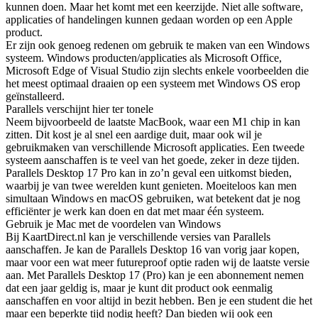
kunnen doen. Maar het komt met een keerzijde. Niet alle software,
applicaties of handelingen kunnen gedaan worden op een Apple
product.
Er zijn ook genoeg redenen om gebruik te maken van een Windows
systeem. Windows producten/applicaties als Microsoft Office,
Microsoft Edge of Visual Studio zijn slechts enkele voorbeelden die
het meest optimaal draaien op een systeem met Windows OS erop
geïnstalleerd.
Parallels verschijnt hier ter tonele
Neem bijvoorbeeld de laatste MacBook, waar een M1 chip in kan
zitten. Dit kost je al snel een aardige duit, maar ook wil je
gebruikmaken van verschillende Microsoft applicaties. Een tweede
systeem aanschaffen is te veel van het goede, zeker in deze tijden.
Parallels Desktop 17 Pro kan in zo’n geval een uitkomst bieden,
waarbij je van twee werelden kunt genieten. Moeiteloos kan men
simultaan Windows en macOS gebruiken, wat betekent dat je nog
efficiënter je werk kan doen en dat met maar één systeem.
Gebruik je Mac met de voordelen van Windows
Bij KaartDirect.nl kan je verschillende versies van Parallels
aanschaffen. Je kan de Parallels Desktop 16 van vorig jaar kopen,
maar voor een wat meer futureproof optie raden wij de laatste versie
aan. Met Parallels Desktop 17 (Pro) kan je een abonnement nemen
dat een jaar geldig is, maar je kunt dit product ook eenmalig
aanschaffen en voor altijd in bezit hebben. Ben je een student die het
maar een beperkte tijd nodig heeft? Dan bieden wij ook een