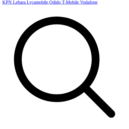
KPN
Lebara
Lycamobile
Odido
T-Mobile
Vodafone