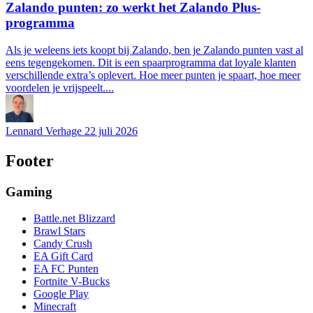
Zalando punten: zo werkt het Zalando Plus-
programma
Als je weleens iets koopt bij Zalando, ben je Zalando punten vast al
eens tegengekomen. Dit is een spaarprogramma dat loyale klanten
verschillende extra’s oplevert. Hoe meer punten je spaart, hoe meer
voordelen je vrijspeelt....
Lennard Verhage
22 juli 2026
Footer
Gaming
Battle.net Blizzard
Brawl Stars
Candy Crush
EA Gift Card
EA FC Punten
Fortnite V-Bucks
Google Play
Minecraft