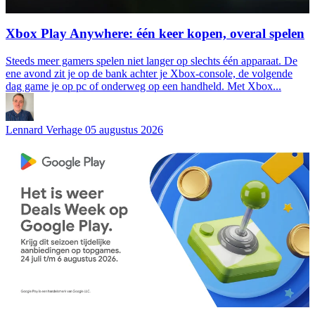
Xbox Play Anywhere: één keer kopen, overal spelen
Steeds meer gamers spelen niet langer op slechts één apparaat. De
ene avond zit je op de bank achter je Xbox-console, de volgende
dag game je op pc of onderweg op een handheld. Met Xbox...
Lennard Verhage
05 augustus 2026