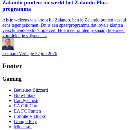
Zalando punten: zo werkt het Zalando Plus-
programma
Als je weleens iets koopt bij Zalando, ben je Zalando punten vast al
eens tegengekomen. Dit is een spaarprogramma dat loyale klanten
verschillende extra’s oplevert. Hoe meer punten je spaart, hoe meer
voordelen je vrijspeelt....
Lennard Verhage
22 juli 2026
Footer
Gaming
Battle.net Blizzard
Brawl Stars
Candy Crush
EA Gift Card
EA FC Punten
Fortnite V-Bucks
Google Play
Minecraft