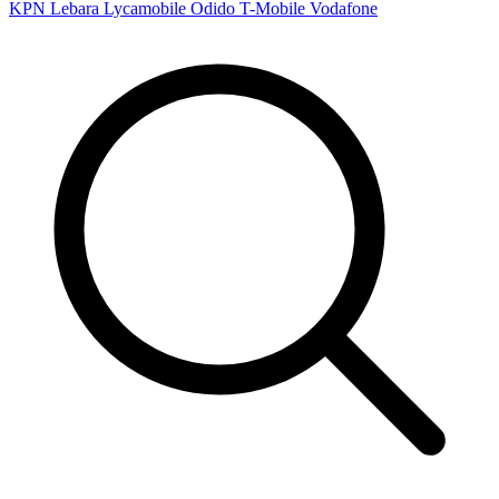
KPN
Lebara
Lycamobile
Odido
T-Mobile
Vodafone