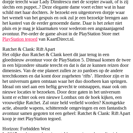
dorpje terecht waar Lady Dimitrescu met de scepter zwaait, of is zij
slechts een puppet..? Deze elegante dame voert echter wat in haar
schild met haar dochters. Je bezoekt een uitgestorven dorpje waar
het wemelt van het gespuis en ook zul je een bezoekje brengen aan
het kasteel van de eerder genoemde dame. Daar is het zeker niet
pluis en je mag je klaarmaken voor wederom een angstaanjagend
avontuur. Pre-order de game alvast in de PlayStation Store met
PlayStation tegoed
van KaartDirect.nl.
Ratchet & Clank: Rift Apart
Het olijke duo Ratchet & Clank keert dit jaar terug in een
gloednieuw avontuur voor de PlayStation 5. Ditmaal komen de twee
in een bijzondere situatie terecht en dat is dat ze kunnen reizen door
dimensies. Van de ene planeet zullen ze zo pardoes op de andere
terechtkomen en dat komt door zogeheten ‘rifts’. Hierdoor zijn er in
het universum gaten ontstaan waar het duo doorheen kan springen.
Ideaal om snel aan een heftig gevecht te ontsnappen, maar ook om
nieuwe locaties te bezoeken. Door deze gaten in het universum
komt er echter ook een nieuwe Lombax om de hoek kijken, een
vrouwelijke Ratchet. Zal onze held verliefd worden? Knotsgekke
actie, absurde wapens, schitterende omgevingen en een fantastisch
avontuur samen gegoten tot een geheel: Ratchet & Clank: Rift Apart
koop je met PlayStation tegoed.
Horizon: Forbidden West