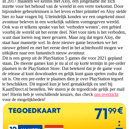
In 2017 maakten we kennis met Aloy, een jongedame die zich
inzette voor het behoud van de wereld in een verre toekomst. Door
bijzondere gebeurtenissen is het leven echter primitief en Aloy stelde
hier zo haar vragen bij. Uiteindelijk konden we een ongekend mooi
avontuur beleven in een werkelijk subliem vormgegeven wereld.
Ook was er telkens sprake van het ‘verboden westen’, een gebied
voorbij de wereld uit het eerste deel. Niet voor niets is het verboden,
want daar loeren nog meer gevaren. Maar zeg dat tegen Aloy, die
staat haar mannetje wel. In deze nieuwe game bezoeken we het
nieuwe gebied en met het eerste deel in het achterhoofd mogen we
uitkijken naar een fantastisch nieuw avontuur.
Dit is een greep uit de PlayStation 5 games die voor 2021 gepland
staan. De meeste games kun je nu al of op korte termijn in pre-order
plaatsen in de PlayStation Store. Dat betekent dat je de game voor
de release al kunt downloaden en gelijk kunt gaan spelen zodra die
uit is. Om een pre-order te plaatsen dien je over PlayStation tegoed
te beschikken. Dit tegoed kun je heel gemakkelijk en snel bij
KaartDirect.nl bestellen. We sturen je de tegoedcode gelijk per mail
toe! Hierin heb je verschillende keuzes, dus check
ons overzicht
voor de mogelijkheden!