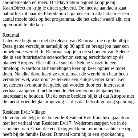
abonnementen en meer. Dit PlayStation tegoed koop je bij
KaartDirect en krijg je direct geleverd. De meeste aandacht gaat
natuurlijk uit naar de PlayStation 5 games en in 2021 staan er een
aantal mooie titels op het programma, die het zeker waard zijn om
op vooruit te blikken.
Returnal
Laten we beginnen met de release van Returnal, die erg dichtbij is.
Deze game verschijnt namelijk op 30 april en brengt jou naar een
onbekende wereld. In Returnal stap je in de schoenen van Selene
die in een futuristische sciencefiction setting terechtkomt op de
planeet Atropos. Hier blijkt al snel dat Selene vastzit in een
timeloop, waardoor ze handelingen keer op keer opnieuw moet
doen. Na elke dood keert ze terug, maar de wereld om haar heen
verandert wel, waardoor ze telkens een stukje verder komt. Een
mysterieus avontuur dat geleid zal worden door een interessant
verhaal, aangevuld met boeiende elementen om de gameplay
interessant te houden. Uit de eerste beelden blijkt al dat Atropos niet
de meest vriendelijke omgeving is, dus dat belooft genoeg spanning.
Resident Evil: Village
De volgende telg in de bekende Resident Evil franchise gaat door
met het verhaal van Resident Evil 7. Wederom stappen we in de
schoenen van Ethan die een ijzingwekkend avontuur achter de rug
heeft bij de familie Baker. Ditmaal komt hij in een spookachtig