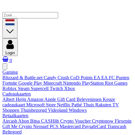
Login
0
Gaming
Blizzard & Battle.net
Candy Crush
CoD Points
EA
EA FC Punten
Fortnite
Google Play
Minecraft
Nintendo
PlayStation
Riot Games
Roblox
Steam
Supercell
Twitch
Xbox
Cadeaukaarten
Albert Heijn
Amazon
Apple Gift Card
Belevenissen
Keuze
cadeaukaart
Microsoft Store
Netflix
Pathé Thuis
Rakuten TV
Shoppen
Thuisbezorgd
Videoland
Windows
Betaalkaarten
Aircash Abon
Bitsa
CASHlib
Crypto Voucher
Cryptonow
Flexepin
Gift Me Crypto
Neosurf
PCS Mastercard
PaysafeCard
Transcash
Beltegoed