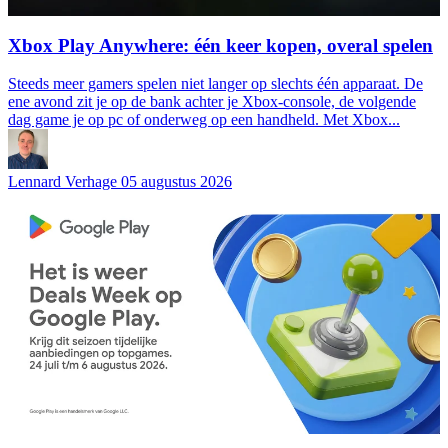
Xbox Play Anywhere: één keer kopen, overal spelen
Steeds meer gamers spelen niet langer op slechts één apparaat. De
ene avond zit je op de bank achter je Xbox-console, de volgende
dag game je op pc of onderweg op een handheld. Met Xbox...
Lennard Verhage
05 augustus 2026