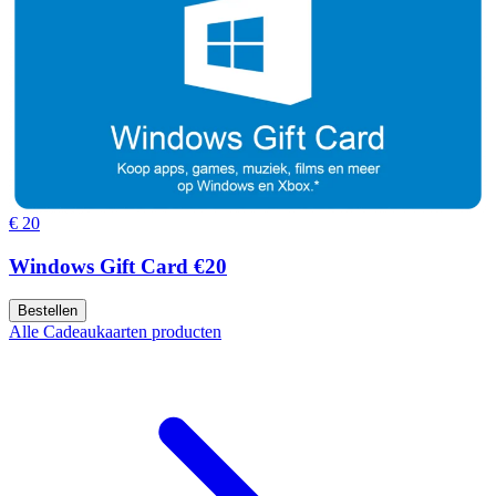
€ 20
Windows Gift Card €20
Bestellen
Alle Cadeaukaarten producten