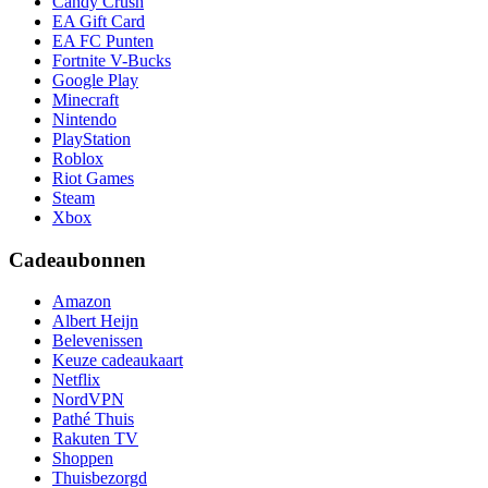
Candy Crush
EA Gift Card
EA FC Punten
Fortnite V-Bucks
Google Play
Minecraft
Nintendo
PlayStation
Roblox
Riot Games
Steam
Xbox
Cadeaubonnen
Amazon
Albert Heijn
Belevenissen
Keuze cadeaukaart
Netflix
NordVPN
Pathé Thuis
Rakuten TV
Shoppen
Thuisbezorgd