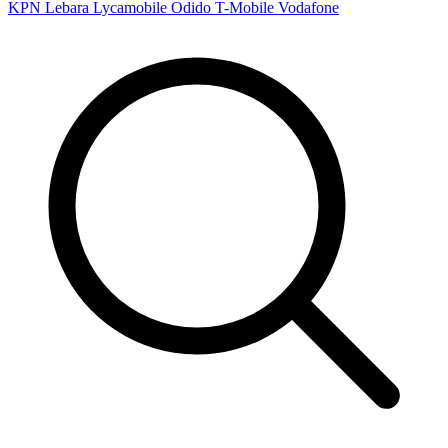
KPN
Lebara
Lycamobile
Odido
T-Mobile
Vodafone