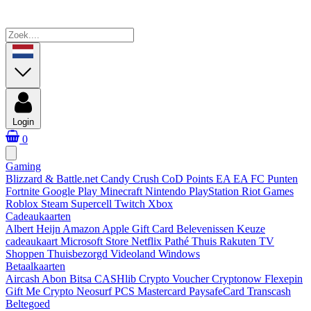
Login
0
Gaming
Blizzard & Battle.net
Candy Crush
CoD Points
EA
EA FC Punten
Fortnite
Google Play
Minecraft
Nintendo
PlayStation
Riot Games
Roblox
Steam
Supercell
Twitch
Xbox
Cadeaukaarten
Albert Heijn
Amazon
Apple Gift Card
Belevenissen
Keuze
cadeaukaart
Microsoft Store
Netflix
Pathé Thuis
Rakuten TV
Shoppen
Thuisbezorgd
Videoland
Windows
Betaalkaarten
Aircash Abon
Bitsa
CASHlib
Crypto Voucher
Cryptonow
Flexepin
Gift Me Crypto
Neosurf
PCS Mastercard
PaysafeCard
Transcash
Beltegoed