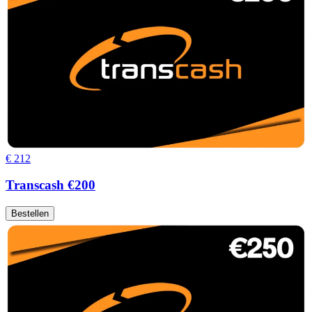
€ 212
Transcash €200
Bestellen