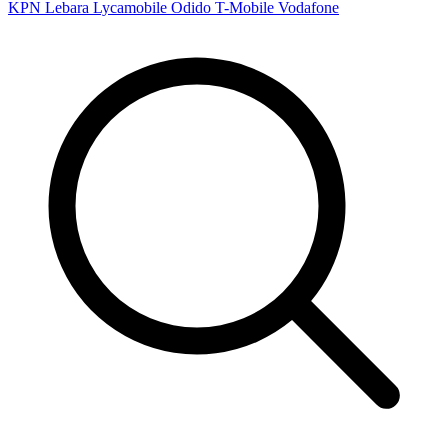
KPN
Lebara
Lycamobile
Odido
T-Mobile
Vodafone