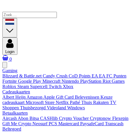
Login
0
Gaming
Blizzard & Battle.net
Candy Crush
CoD Points
EA
EA FC Punten
Fortnite
Google Play
Minecraft
Nintendo
PlayStation
Riot Games
Roblox
Steam
Supercell
Twitch
Xbox
Cadeaukaarten
Albert Heijn
Amazon
Apple Gift Card
Belevenissen
Keuze
cadeaukaart
Microsoft Store
Netflix
Pathé Thuis
Rakuten TV
Shoppen
Thuisbezorgd
Videoland
Windows
Betaalkaarten
Aircash Abon
Bitsa
CASHlib
Crypto Voucher
Cryptonow
Flexepin
Gift Me Crypto
Neosurf
PCS Mastercard
PaysafeCard
Transcash
Beltegoed