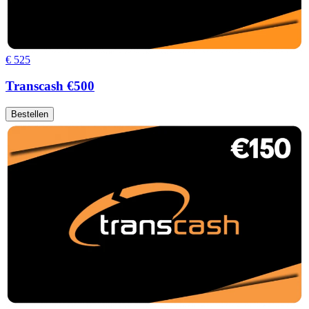
€ 525
Transcash €500
Bestellen