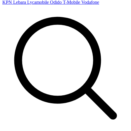
KPN
Lebara
Lycamobile
Odido
T-Mobile
Vodafone