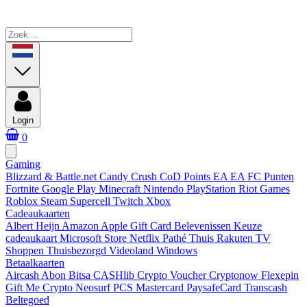
Login
0
Gaming
Blizzard & Battle.net
Candy Crush
CoD Points
EA
EA FC Punten
Fortnite
Google Play
Minecraft
Nintendo
PlayStation
Riot Games
Roblox
Steam
Supercell
Twitch
Xbox
Cadeaukaarten
Albert Heijn
Amazon
Apple Gift Card
Belevenissen
Keuze
cadeaukaart
Microsoft Store
Netflix
Pathé Thuis
Rakuten TV
Shoppen
Thuisbezorgd
Videoland
Windows
Betaalkaarten
Aircash Abon
Bitsa
CASHlib
Crypto Voucher
Cryptonow
Flexepin
Gift Me Crypto
Neosurf
PCS Mastercard
PaysafeCard
Transcash
Beltegoed