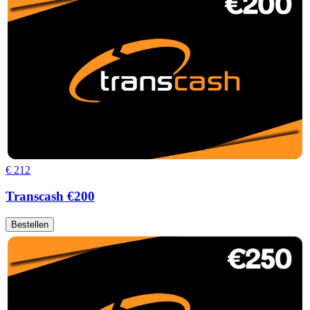
€ 212
Transcash €200
Bestellen