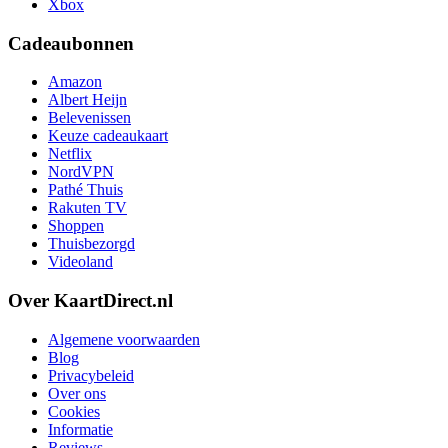
Xbox
Cadeaubonnen
Amazon
Albert Heijn
Belevenissen
Keuze cadeaukaart
Netflix
NordVPN
Pathé Thuis
Rakuten TV
Shoppen
Thuisbezorgd
Videoland
Over KaartDirect.nl
Algemene voorwaarden
Blog
Privacybeleid
Over ons
Cookies
Informatie
Reviews