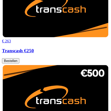
€ 263
Transcash €250
Bestellen