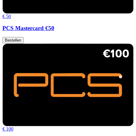
€ 50
PCS Mastercard €50
Bestellen
€ 100