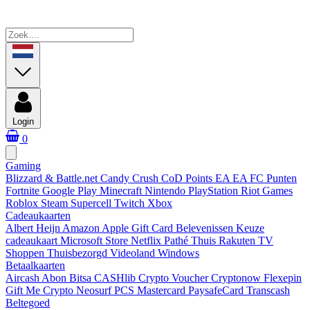
Login
0
Gaming
Blizzard & Battle.net
Candy Crush
CoD Points
EA
EA FC Punten
Fortnite
Google Play
Minecraft
Nintendo
PlayStation
Riot Games
Roblox
Steam
Supercell
Twitch
Xbox
Cadeaukaarten
Albert Heijn
Amazon
Apple Gift Card
Belevenissen
Keuze
cadeaukaart
Microsoft Store
Netflix
Pathé Thuis
Rakuten TV
Shoppen
Thuisbezorgd
Videoland
Windows
Betaalkaarten
Aircash Abon
Bitsa
CASHlib
Crypto Voucher
Cryptonow
Flexepin
Gift Me Crypto
Neosurf
PCS Mastercard
PaysafeCard
Transcash
Beltegoed