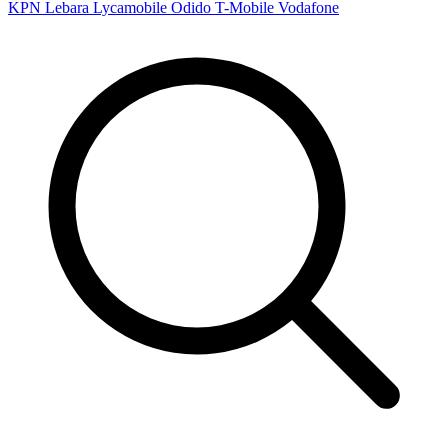
KPN
Lebara
Lycamobile
Odido
T-Mobile
Vodafone