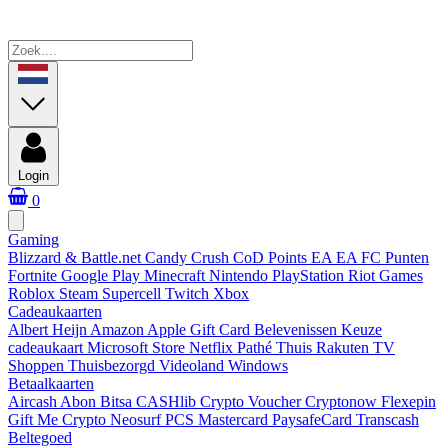
Login
0
Gaming
Blizzard & Battle.net
Candy Crush
CoD Points
EA
EA FC Punten
Fortnite
Google Play
Minecraft
Nintendo
PlayStation
Riot Games
Roblox
Steam
Supercell
Twitch
Xbox
Cadeaukaarten
Albert Heijn
Amazon
Apple Gift Card
Belevenissen
Keuze
cadeaukaart
Microsoft Store
Netflix
Pathé Thuis
Rakuten TV
Shoppen
Thuisbezorgd
Videoland
Windows
Betaalkaarten
Aircash Abon
Bitsa
CASHlib
Crypto Voucher
Cryptonow
Flexepin
Gift Me Crypto
Neosurf
PCS Mastercard
PaysafeCard
Transcash
Beltegoed