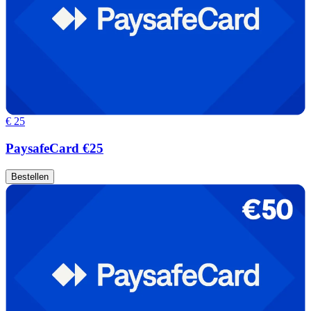
€ 25
PaysafeCard €25
Bestellen