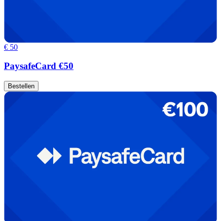
€ 50
PaysafeCard €50
Bestellen