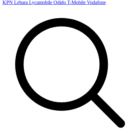
KPN
Lebara
Lycamobile
Odido
T-Mobile
Vodafone