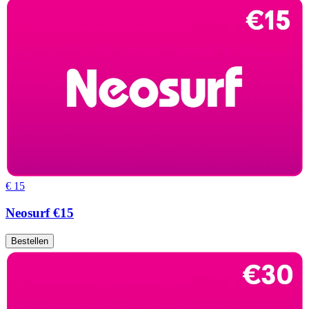
€ 15
Neosurf €15
Bestellen