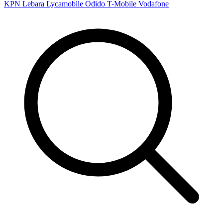
KPN
Lebara
Lycamobile
Odido
T-Mobile
Vodafone