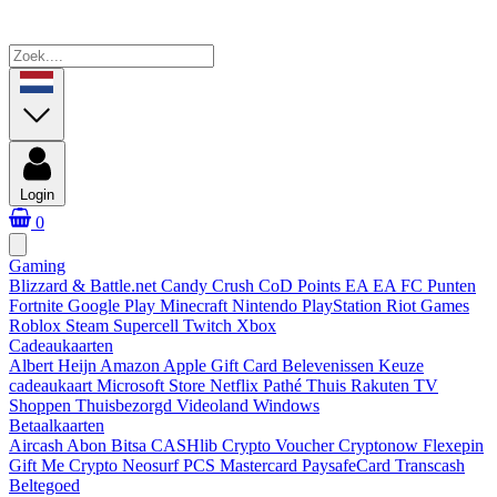
Login
0
Gaming
Blizzard & Battle.net
Candy Crush
CoD Points
EA
EA FC Punten
Fortnite
Google Play
Minecraft
Nintendo
PlayStation
Riot Games
Roblox
Steam
Supercell
Twitch
Xbox
Cadeaukaarten
Albert Heijn
Amazon
Apple Gift Card
Belevenissen
Keuze
cadeaukaart
Microsoft Store
Netflix
Pathé Thuis
Rakuten TV
Shoppen
Thuisbezorgd
Videoland
Windows
Betaalkaarten
Aircash Abon
Bitsa
CASHlib
Crypto Voucher
Cryptonow
Flexepin
Gift Me Crypto
Neosurf
PCS Mastercard
PaysafeCard
Transcash
Beltegoed