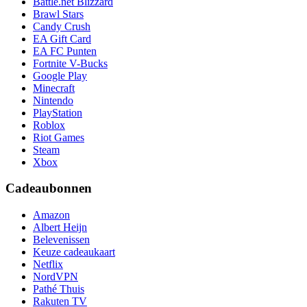
Battle.net Blizzard
Brawl Stars
Candy Crush
EA Gift Card
EA FC Punten
Fortnite V-Bucks
Google Play
Minecraft
Nintendo
PlayStation
Roblox
Riot Games
Steam
Xbox
Cadeaubonnen
Amazon
Albert Heijn
Belevenissen
Keuze cadeaukaart
Netflix
NordVPN
Pathé Thuis
Rakuten TV