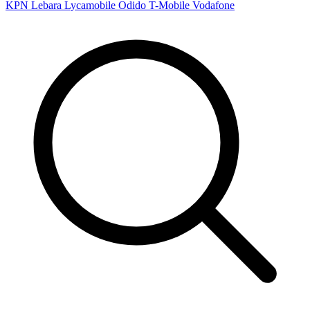
KPN
Lebara
Lycamobile
Odido
T-Mobile
Vodafone