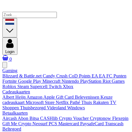
Login
0
Gaming
Blizzard & Battle.net
Candy Crush
CoD Points
EA
EA FC Punten
Fortnite
Google Play
Minecraft
Nintendo
PlayStation
Riot Games
Roblox
Steam
Supercell
Twitch
Xbox
Cadeaukaarten
Albert Heijn
Amazon
Apple Gift Card
Belevenissen
Keuze
cadeaukaart
Microsoft Store
Netflix
Pathé Thuis
Rakuten TV
Shoppen
Thuisbezorgd
Videoland
Windows
Betaalkaarten
Aircash Abon
Bitsa
CASHlib
Crypto Voucher
Cryptonow
Flexepin
Gift Me Crypto
Neosurf
PCS Mastercard
PaysafeCard
Transcash
Beltegoed