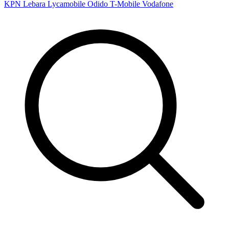
KPN
Lebara
Lycamobile
Odido
T-Mobile
Vodafone