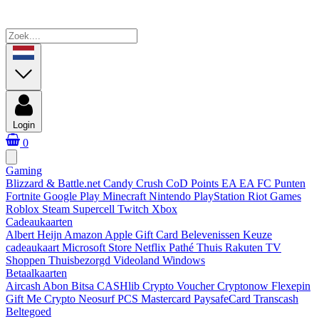
Login
0
Gaming
Blizzard & Battle.net
Candy Crush
CoD Points
EA
EA FC Punten
Fortnite
Google Play
Minecraft
Nintendo
PlayStation
Riot Games
Roblox
Steam
Supercell
Twitch
Xbox
Cadeaukaarten
Albert Heijn
Amazon
Apple Gift Card
Belevenissen
Keuze
cadeaukaart
Microsoft Store
Netflix
Pathé Thuis
Rakuten TV
Shoppen
Thuisbezorgd
Videoland
Windows
Betaalkaarten
Aircash Abon
Bitsa
CASHlib
Crypto Voucher
Cryptonow
Flexepin
Gift Me Crypto
Neosurf
PCS Mastercard
PaysafeCard
Transcash
Beltegoed