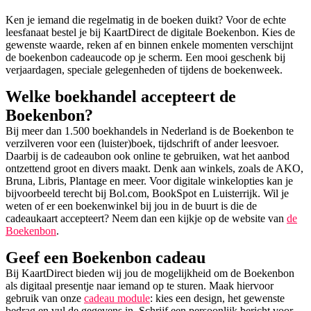
Ken je iemand die regelmatig in de boeken duikt? Voor de echte
leesfanaat bestel je bij KaartDirect de digitale Boekenbon. Kies de
gewenste waarde, reken af en binnen enkele momenten verschijnt
de boekenbon cadeaucode op je scherm. Een mooi geschenk bij
verjaardagen, speciale gelegenheden of tijdens de boekenweek.
Welke boekhandel accepteert de
Boekenbon?
Bij meer dan 1.500 boekhandels in Nederland is de Boekenbon te
verzilveren voor een (luister)boek, tijdschrift of ander leesvoer.
Daarbij is de cadeaubon ook online te gebruiken, wat het aanbod
ontzettend groot en divers maakt. Denk aan winkels, zoals de AKO,
Bruna, Libris, Plantage en meer. Voor digitale winkelopties kan je
bijvoorbeeld terecht bij Bol.com, BookSpot en Luisterrijk. Wil je
weten of er een boekenwinkel bij jou in de buurt is die de
cadeaukaart accepteert? Neem dan een kijkje op de website van
de
Boekenbon
.
Geef een Boekenbon cadeau
Bij KaartDirect bieden wij jou de mogelijkheid om de Boekenbon
als digitaal presentje naar iemand op te sturen. Maak hiervoor
gebruik van onze
cadeau module
: kies een design, het gewenste
bedrag en vul de gegevens in. Schrijf een persoonlijk bericht voor